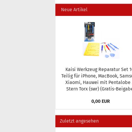
Neue Artikel
Kaisi Werk­zeug Re­pa­ra­tur Set 10
Teilig für iPho­ne, MacBook, Sam­s
Xiao­mi, Hau­wei mit Pen­talo­be 5
Stern Torx (swr) (Gratis-​Beigab
0,00 EUR
Zuletzt angesehen