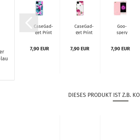
r­fix
Ca­se­Gad­
Ca­se­Gad­
Goo­
­bon
get Print
get Print
spe­ry
­xi­
Back
Back
iJel­ly
 TPU
Cover
Cover
TPU Si­
 EUR
7,90 EUR
7,90 EUR
7,90 EUR
ver
i­kon
"PAR­ROT
"FLOWERS
li­kon
ver
AND
OF THE
Cover
blau
ase
FLOWERS"
WORLD"
Case
tz-​​
für iPho­
für iPho­
Schutz-​​
lle
ne 11...
ne...
Hülle
r...
für
iPho­
DIESES PRODUKT IST Z.B. KO
ne...