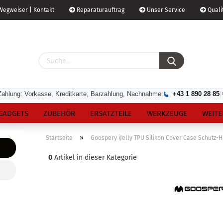
egweiser | Kontakt
Reparaturauftrag
Unser Service
Qualit
Zahlung: Vorkasse, Kreditkarte, Barzahlung, Nachnahme
|
+43 1 890 28 85
|
GADGETS
ZUBEHÖR
ERSATZTEILE
WERKZEUGE
WEITE
»
Startseite
Goospery iJelly TPU Silikon Cover Case Schutz-H
0
Artikel in dieser Kategorie