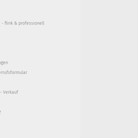
- flink & professionell
ngen
errufsformular
 - Verkauf
z