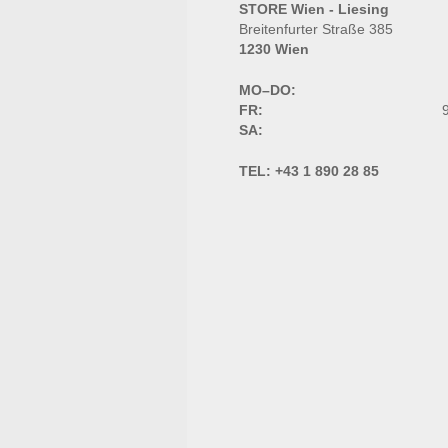
STORE Wien - Liesing
Breitenfurter Straße 385
1230 Wien
MO–DO:
FR:
9
SA:
TEL:
+43 1 890 28 85