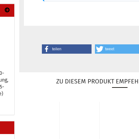
teilen
tweet
-​
ung,
ZU DIESEM PRODUKT EMPFEH
-​
e)