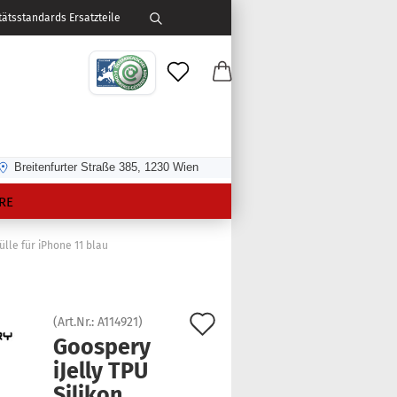
ätsstandards Ersatzteile
Breitenfurter Straße 385, 1230 Wien
RE
ülle für iPhone 11 blau
Auf
(Art.Nr.:
A114921
)
Goo­spe­ry
den
iJel­ly TPU
Merkzettel
Si­li­kon