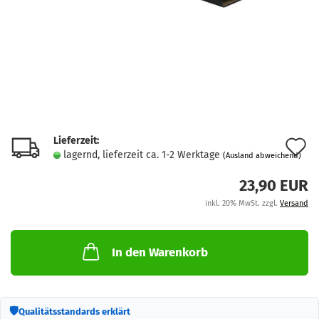
Lieferzeit:
A
lagernd, lieferzeit ca. 1-2 Werktage
(Ausland abweichend)
d
23,90 EUR
M
inkl. 20% MwSt. zzgl.
Versand
In den Warenkorb
🛡
Qualitätsstandards erklärt