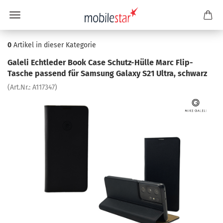
0
Artikel in dieser Kategorie
Gal­e­li Echt­le­der Book Case Schutz-​Hülle Marc Flip-​
Tasche pas­send für Sam­sung Ga­la­xy S21 Ultra, schwarz
(Art.Nr.:
A117347
)