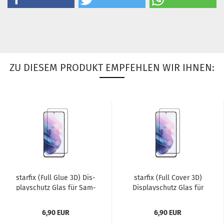
ZU DIESEM PRODUKT EMPFEHLEN WIR IHNEN:
star­fix (Full Glue 3D) Dis­
star­fix (Full Cover 3D)
play­schutz Glas für Sam­
Dis­play­schutz Glas für
sung Ga­la­xy...
Sam­sung Ga­la­xy...
6,90 EUR
6,90 EUR