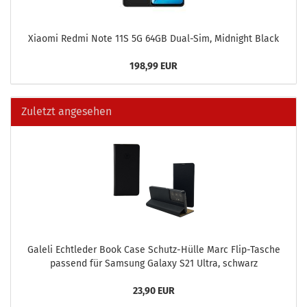
Xiao­mi Redmi Note 11S 5G 64GB Dual-​Sim, Mid­night Black
198,99 EUR
Zuletzt angesehen
Gal­e­li Echt­le­der Book Case Schutz-​Hülle Marc Flip-​Tasche
pas­send für Sam­sung Ga­la­xy S21 Ultra, schwarz
23,90 EUR