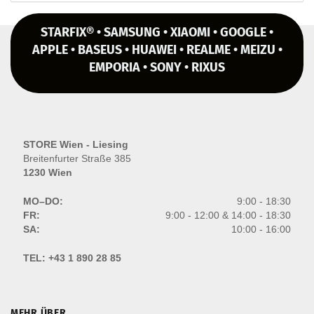
STARFIX® • SAMSUNG • XIAOMI • GOOGLE •
APPLE • BASEUS • HUAWEI • REALME • MEIZU •
EMPORIA • SONY • RIXUS
STORE Wien - Liesing
Breitenfurter Straße 385
1230 Wien
MO–DO:
9:00 - 18:30
FR:
9:00 - 12:00 & 14:00 - 18:30
SA:
10:00 - 16:00
TEL:
+43 1 890 28 85
MEHR ÜBER...