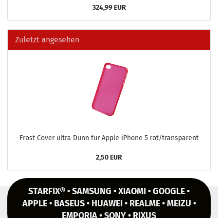
324,99 EUR
Zuletzt angesehen
Frost Cover ultra Dünn für Apple iPho­ne 5 rot/trans­pa­rent
2,50 EUR
STARFIX® • SAMSUNG • XIAOMI • GOOGLE •
APPLE • BASEUS • HUAWEI • REALME • MEIZU •
EMPORIA • SONY • RIXUS