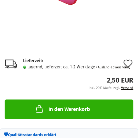
Lieferzeit:
A
lagernd, lieferzeit ca. 1-2 Werktage
(Ausland abweichend)
d
2,50 EUR
M
inkl. 20% MwSt. zzgl.
Versand
In den Warenkorb
🛡
Qualitätsstandards erklärt