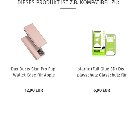
DIESES PRODUKT IST Z.B. KOMPATIBEL ZU:
Dux Ducis Skin Pro Flip-​
star­fix (Full Glue 3D) Dis­
Wal­let Case für Apple
play­schutz Glas­schutz für
iPho­ne 15 Pro Max,...
iPho­ne 15...
12,90 EUR
6,90 EUR