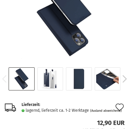
Lieferzeit:
A
lagernd, lieferzeit ca. 1-2 Werktage
(Ausland abweichend)
d
12,90 EUR
M