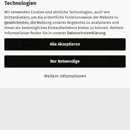
Qualitätsstandards für Ersatzteile
Technologien
Reparaturablauf
Wir verwenden Cookies und ähnliche Technologien, auch von
Drittanbietern, um die ordentliche Funktionsweise der Website zu
Vertrag widerrufen
gewährleisten, die Nutzung unseres Angebotes zu analysieren und
Ihnen ein bestmögliches Einkaufserlebnis bieten zu können. Weitere
Informationen finden Sie in unserer
Datenschutzerklärung
.
Zertifizierter & sicherer Onlineshop
Alle Akzeptieren
Kostenloser Versand ab 30 €
Vorkasse
Karte
Bar
Nachnahme
Nur Notwendige
Copyright © 2024 mobilestar.at - All Rights Reserved.
Weitere Informationen