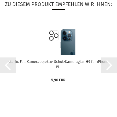
ZU DIESEM PRODUKT EMPFEHLEN WIR IHNEN:
star­fix Full Kameraobjektiv-​​Schutz­Ka­me­ra­glas H9 für iPho­ne
15...
5,90 EUR