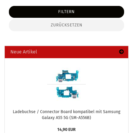
FILTERN
ZURÜCKSETZEN
Neue Artikel
La­de­buch­se / Con­nec­tor Board kom­pa­ti­bel mit Sam­sung
Ga­la­xy A55 5G (SM-​A556B)
14,90 EUR