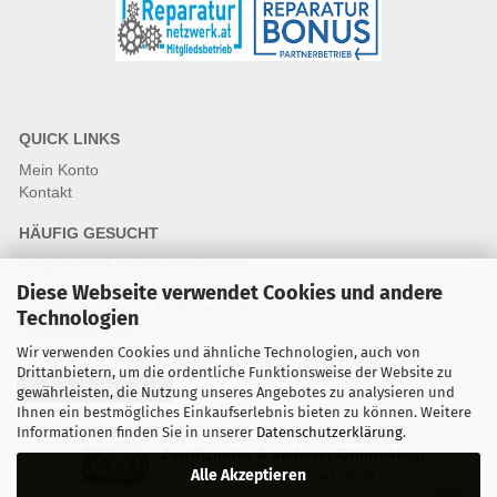
QUICK LINKS
Mein Konto
Kontakt
HÄUFIG GESUCHT
Fragen und Antworten Webshop
Fragen & Antworten Reparatur
Diese Webseite verwendet Cookies und andere
Qualitätsstandards für Ersatzteile
Technologien
Reparaturablauf
Wir verwenden Cookies und ähnliche Technologien, auch von
Drittanbietern, um die ordentliche Funktionsweise der Website zu
Vertrag widerrufen
gewährleisten, die Nutzung unseres Angebotes zu analysieren und
Ihnen ein bestmögliches Einkaufserlebnis bieten zu können. Weitere
Informationen finden Sie in unserer
Datenschutzerklärung
.
Zertifizierter & sicherer Onlineshop
Alle Akzeptieren
Kostenloser Versand ab 30 €