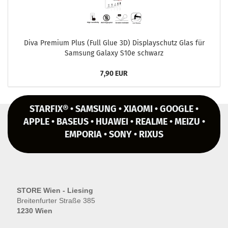
Diva Pre­mi­um Plus (Full Glue 3D) Dis­play­schutz Glas für
Sam­sung Ga­la­xy S10e schwarz
7,90 EUR
STARFIX® • SAMSUNG • XIAOMI • GOOGLE •
APPLE • BASEUS • HUAWEI • REALME • MEIZU •
EMPORIA • SONY • RIXUS
STORE Wien - Liesing
Breitenfurter Straße 385
1230 Wien