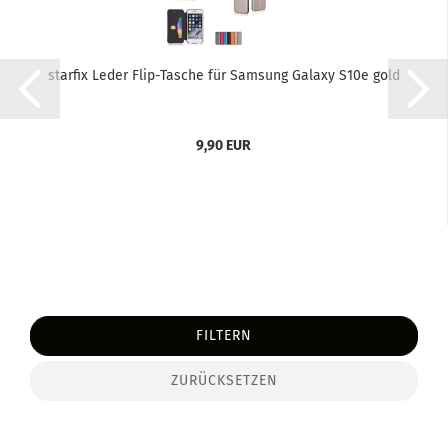
star­fix Leder Flip-​Ta­sche für Sam­sung Ga­la­xy S10e gold
9,90 EUR
FILTERN
ZURÜCKSETZEN