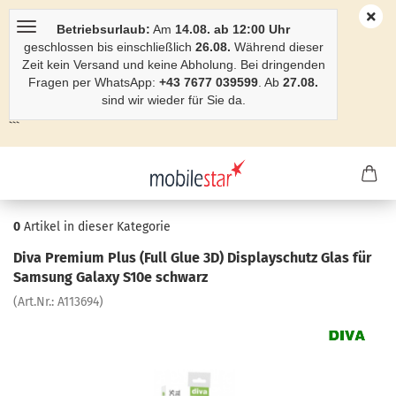
Betriebsurlaub:
Am
14.08. ab 12:00 Uhr
geschlossen bis einschließlich
26.08.
Während dieser
Zeit kein Versand und keine Abholung. Bei dringenden
Fragen per WhatsApp:
+43 7677 039599
. Ab
27.08.
sind wir wieder für Sie da.
```
0
Artikel in dieser Kategorie
Diva Pre­mi­um Plus (Full Glue 3D) Dis­play­schutz Glas für
Sam­sung Ga­la­xy S10e schwarz
(Art.Nr.:
A113694
)