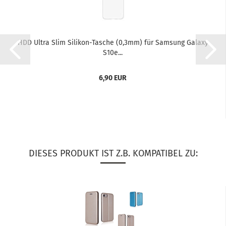
HDD Ultra Slim Silikon-​​Ta­sche (0,3mm) für Sam­sung Ga­la­xy
S10e...
6,90 EUR
DIESES PRODUKT IST Z.B. KOMPATIBEL ZU: