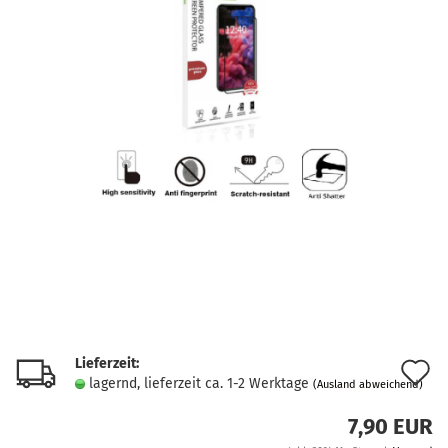
Lieferzeit:
A
lagernd, lieferzeit ca. 1-2 Werktage
(Ausland abweichend)
d
7,90 EUR
M