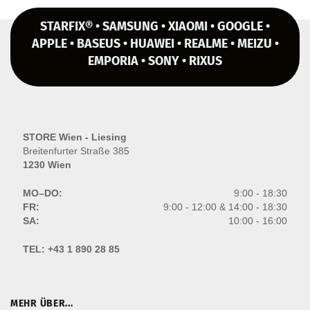
STARFIX® • SAMSUNG • XIAOMI • GOOGLE •
APPLE • BASEUS • HUAWEI • REALME • MEIZU •
EMPORIA • SONY • RIXUS
STORE Wien - Liesing
Breitenfurter Straße 385
1230 Wien
MO–DO:
9:00 - 18:30
FR:
9:00 - 12:00 & 14:00 - 18:30
SA:
10:00 - 16:00
TEL:
+43 1 890 28 85
MEHR ÜBER...