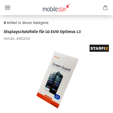
0
Artikel in dieser Kategorie
Dis­play­schutz­fo­lie für LG E410 Op­ti­mus L3
(Art.Nr.:
A105224
)