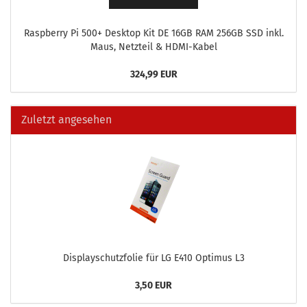
Raspber­ry Pi 500+ Desk­top Kit DE 16GB RAM 256GB SSD inkl.
Maus, Netz­teil & HDMI-​Kabel
324,99 EUR
Zuletzt angesehen
Dis­play­schutz­fo­lie für LG E410 Op­ti­mus L3
3,50 EUR