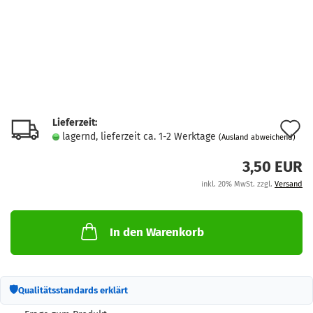
Lieferzeit:
A
lagernd, lieferzeit ca. 1-2 Werktage
(Ausland abweichend)
d
3,50 EUR
M
inkl. 20% MwSt. zzgl.
Versand
In den Warenkorb
🛡
Qualitätsstandards erklärt