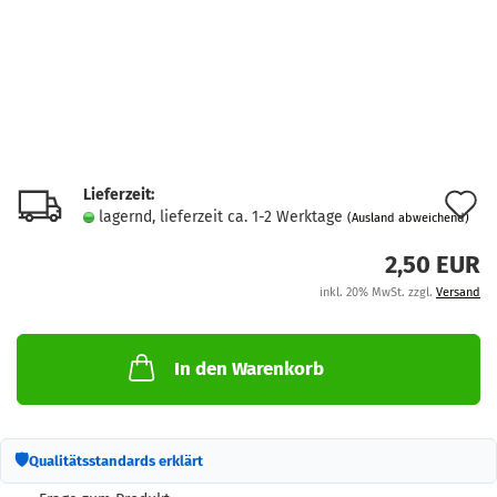
Lieferzeit:
A
lagernd, lieferzeit ca. 1-2 Werktage
(Ausland abweichend)
d
2,50 EUR
M
inkl. 20% MwSt. zzgl.
Versand
In den Warenkorb
🛡
Qualitätsstandards erklärt