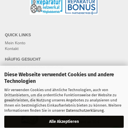
QUICK LINKS
Mein Konto
Kontakt
HÄUFIG GESUCHT
Fragen und Antworten Webshop
Fragen & Antworten Reparatur
Diese Webseite verwendet Cookies und andere
Qualitätsstandards für Ersatzteile
Technologien
Reparaturablauf
Wir verwenden Cookies und ähnliche Technologien, auch von
Drittanbietern, um die ordentliche Funktionsweise der Website zu
Vertrag widerrufen
gewährleisten, die Nutzung unseres Angebotes zu analysieren und
Ihnen ein bestmögliches Einkaufserlebnis bieten zu können. Weitere
Informationen finden Sie in unserer
Datenschutzerklärung
.
Zertifizierter & sicherer Onlineshop
Alle Akzeptieren
Kostenloser Versand ab 30 €