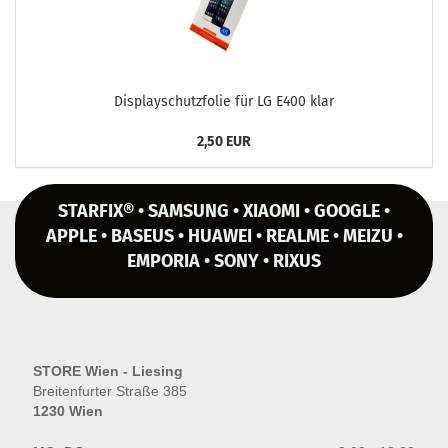
Dis­play­schutz­fo­lie für LG E400 klar
2,50 EUR
STARFIX® • SAMSUNG • XIAOMI • GOOGLE •
APPLE • BASEUS • HUAWEI • REALME • MEIZU •
EMPORIA • SONY • RIXUS
STORE Wien - Liesing
Breitenfurter Straße 385
1230 Wien