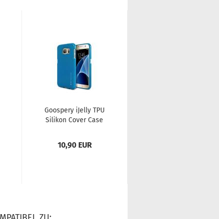
Goo­spe­ry iJel­ly TPU
Goo­spe­ry iJel­ly TPU
Si­li­kon Cover Case
Si­li­kon Cover Case
Schutz-​​Hülle für
Schutz-​​Hülle für
iPho­ne...
iPho­ne...
10,90 EUR
7,90 EUR
MPATIBEL ZU: