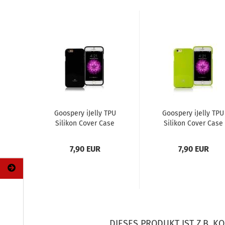
Goo­spe­ry iJel­ly TPU
Goo­spe­ry iJel­ly TPU
Si­li­kon Cover Case
Si­li­kon Cover Case
Schutz-​​Hülle für
Schutz-​​Hülle für
iPho­ne...
iPho­ne...
7,90 EUR
7,90 EUR
DIESES PRODUKT IST Z.B. KO