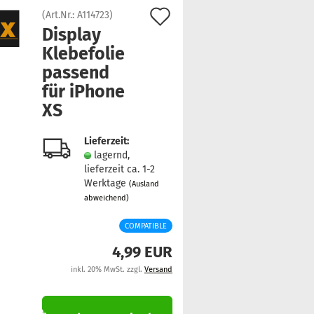
Auf
(Art.Nr.:
A114723
)
Dis­play
den
Kle­be­fo­lie
Merkzettel
pas­send
für iPho­ne
XS
Lieferzeit:
lagernd,
lieferzeit ca. 1-2
Werktage
(Ausland
abweichend)
COMPATIBLE
4,99 EUR
inkl. 20% MwSt. zzgl.
Versand