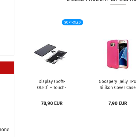
SOFT-OLED
m
Dis­play (Soft-​
Goo­spe­ry iJel­ly TPU
OLED) + Touch­
Si­li­kon Cover Case
screen pas­send für
Schutz-​​Hülle für
Apple iPho­ne Xs,...
iPho­ne...
78,90 EUR
7,90 EUR
ho­ne