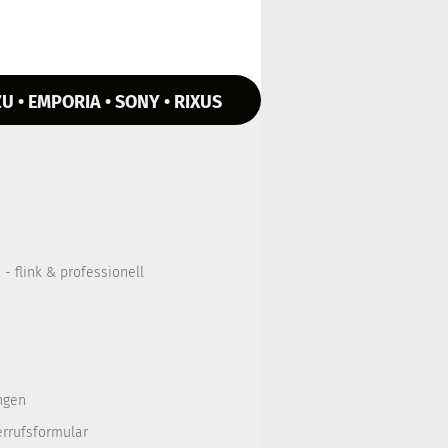
U • EMPORIA • SONY • RIXUS
- flink & professionell
ngen
errufsformular