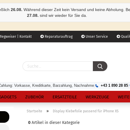
eßlich
26.08.
Während dieser Zeit kein Versand und keine Abholung. B
27.08.
sind wir wieder für Sie da.
egweiser | Kontakt
Reparaturauftrag
Unser Service
Qualit
Zahlung: Vorkasse, Kreditkarte, Barzahlung, Nachnahme
|
+43 1 890 28 85
|
GADGETS
ZUBEHÖR
ERSATZTEILE
WERKZEUGE
WEITE
»
Startseite
Display Klebefolie passend für iPhone XS
0
Artikel in dieser Kategorie