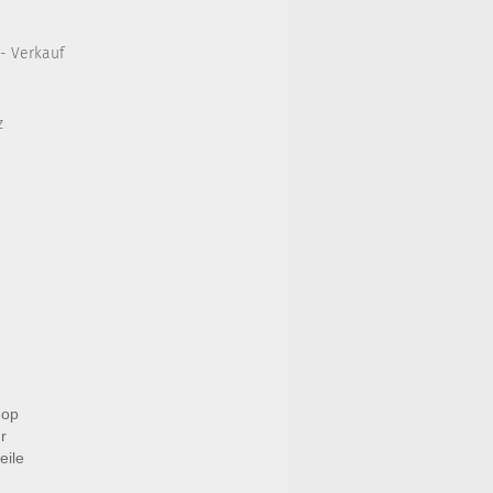
 - Verkauf
z
hop
r
eile