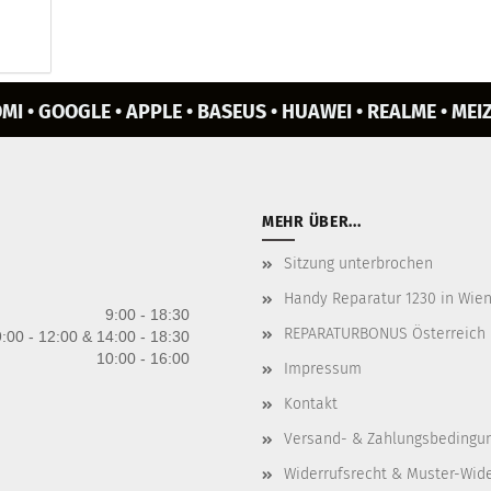
MI • GOOGLE • APPLE • BASEUS • HUAWEI • REALME • MEIZ
MEHR ÜBER...
Sitzung unterbrochen
Handy Reparatur 1230 in Wien 
9:00 - 18:30
REPARATURBONUS Österreich
:00 - 12:00 & 14:00 - 18:30
10:00 - 16:00
Impressum
Kontakt
Versand- & Zahlungsbedingu
Widerrufsrecht & Muster-Wid