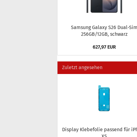
Sam­sung Ga­la­xy S26 Dual-​Si
256GB/12GB, schwarz
627,97 EUR
Zuletzt angesehen
Dis­play Kle­be­fo­lie pas­send für iP
XS