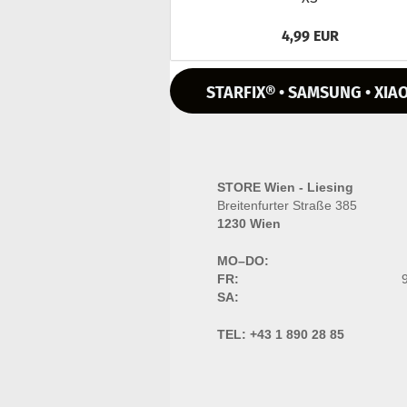
4,99 EUR
STARFIX® • SAMSUNG • XIAO
STORE Wien - Liesing
Breitenfurter Straße 385
1230 Wien
MO–DO:
FR:
9
SA:
TEL:
+43 1 890 28 85