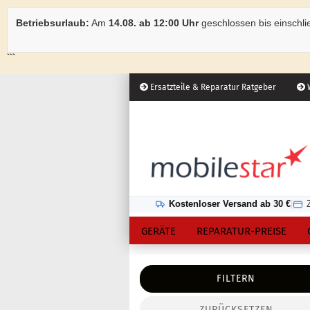
Betriebsurlaub:
Am
14.08. ab 12:00 Uhr
geschlossen bis einschli
```
Ersatzteile & Reparatur Ratgeber
W
Österreich
Kundenlogin
Lieferland
Kostenloser Versand ab 30 €
|
GERÄTE
REPARATUR-PREISE
FILTERN
ZURÜCKSETZEN