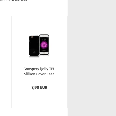
Goo­spe­ry iJel­ly TPU
Goo­spe­ry iJel­ly TPU
Si­li­kon Cover Case
Si­li­kon Cover Case
Schutz-​​Hülle für
Schutz-​​Hülle für
iPho­ne...
iPho­ne...
7,90 EUR
7,90 EUR