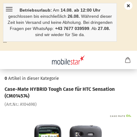
Betriebsurlaub:
Am
14.08. ab 12:00 Uhr
geschlossen bis einschließlich
26.08.
Während dieser
Zeit kein Versand und keine Abholung. Bei dringenden
Fragen per WhatsApp:
+43 7677 039599
. Ab
27.08.
sind wir wieder für Sie da.
```
0
Artikel in dieser Kategorie
Case-​Mate HY­BRID Tough Case für HTC Sen­sa­ti­on
(CM014574)
(Art.Nr.:
A104698
)