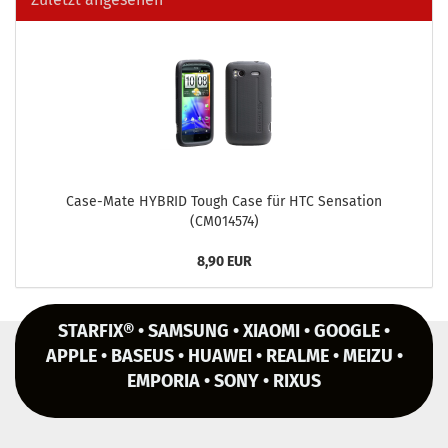
Case-​Mate HY­BRID Tough Case für HTC Sen­sa­ti­on
(CM014574)
8,90 EUR
STARFIX® • SAMSUNG • XIAOMI • GOOGLE •
APPLE • BASEUS • HUAWEI • REALME • MEIZU •
EMPORIA • SONY • RIXUS