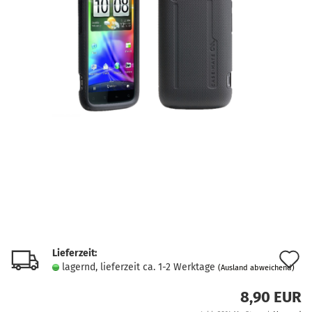
Lieferzeit:
A
lagernd, lieferzeit ca. 1-2 Werktage
(Ausland abweichend)
d
8,90 EUR
M