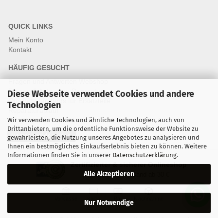
QUICK LINKS
Mein Konto
Kontakt
HÄUFIG GESUCHT
Fragen und Antworten Webshop
Fragen & Antworten Reparatur
Diese Webseite verwendet Cookies und andere
Qualitätsstandards für Ersatzteile
Technologien
Reparaturablauf
Wir verwenden Cookies und ähnliche Technologien, auch von
Drittanbietern, um die ordentliche Funktionsweise der Website zu
Vertrag widerrufen
gewährleisten, die Nutzung unseres Angebotes zu analysieren und
Ihnen ein bestmögliches Einkaufserlebnis bieten zu können. Weitere
Informationen finden Sie in unserer
Datenschutzerklärung
.
Zertifizierter & sicherer Onlineshop
Alle Akzeptieren
Kostenloser Versand ab 30 €
Vorkasse
Karte
Bar
Nachnahme
Nur Notwendige