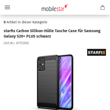
0
Artikel in dieser Kategorie
star­fix Car­bon Silikon-​Hülle Ta­sche Case für Sam­sung
Ga­la­xy S20+ PLUS schwarz
(Art.Nr.:
A115286
)