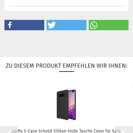
ZU DIESEM PRODUKT EMPFEHLEN WIR IHNEN:
star­fix S-​Case Schutzt Silikon-​​Hülle Ta­sche Cover für Sam­