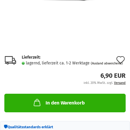
Lieferzeit:
A
lagernd, lieferzeit ca. 1-2 Werktage
(Ausland abweichend)
d
6,90 EUR
M
inkl. 20% MwSt. zzgl.
Versand
In den Warenkorb
🛡
Qualitätsstandards erklärt