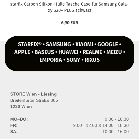
star­fix Car­bon Silikon-​Hülle Ta­sche Case für Sam­sung Ga­la­
xy S20+ PLUS schwarz
6,90 EUR
STARFIX® • SAMSUNG • XIAOMI • GOOGLE •
APPLE • BASEUS • HUAWEI • REALME • MEIZU •
EMPORIA • SONY • RIXUS
STORE Wien - Liesing
Breitenfurter Straße 385
1230 Wien
MO–DO:
9:00 - 18:30
FR:
9:00 - 12:00 & 14:00 - 18:30
SA:
10:00 - 16:00