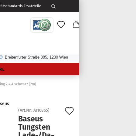
ätsstandards Ersatzteile
Breitenfurter Straße 385, 1230 Wien
RE
ng 2,4 A schwarz (2m)
Auf
(Art.Nr.:
A116865
)
Ba­seus
den
Tungs­ten
Merkzettel
Lade-/Da­