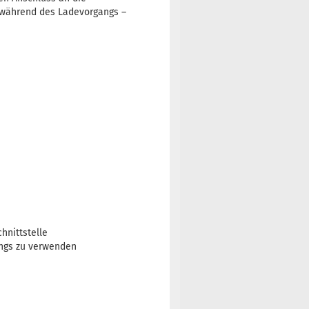
 während des Ladevorgangs –
hnittstelle
angs zu verwenden
n