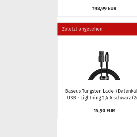
198,99 EUR
Zuletzt angesehen
Ba­seus Tungs­ten Lade-/Da­ten­ka
USB - Light­ning 2,4 A schwarz (
15,90 EUR