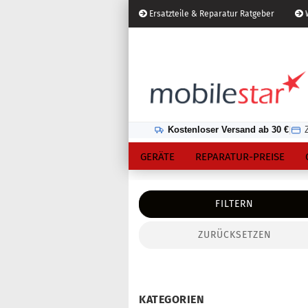
Ersatzteile & Reparatur Ratgeber
W
Österreich
Kundenlogin
Lieferland
Kostenloser Versand ab 30 €
|
GERÄTE
REPARATUR-PREISE
FILTERN
ZURÜCKSETZEN
Konto erstellen
Passwort vergessen?
KATEGORIEN