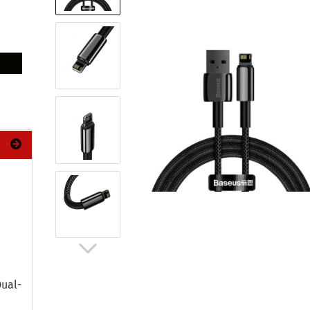
ual-​