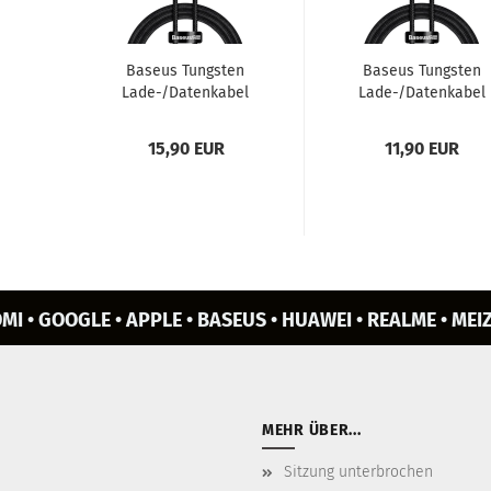
Ba­seus Tungs­ten
Ba­seus Tungs­ten
Lade-/Da­ten­ka­bel
Lade-/Da­ten­ka­bel
USB - Light­ning 2,4
USB - Light­ning 2,4
A schwarz...
A schwarz...
15,90 EUR
11,90 EUR
MI • GOOGLE • APPLE • BASEUS • HUAWEI • REALME • MEIZ
MEHR ÜBER...
Sitzung unterbrochen