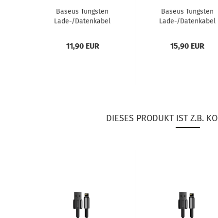
Ba­seus Tungs­ten
Ba­seus Tungs­ten
Lade-/Da­ten­ka­bel
Lade-/Da­ten­ka­bel
USB - Light­ning 2,4
USB - Light­ning 2,4
A schwarz...
A schwarz...
11,90 EUR
15,90 EUR
DIESES PRODUKT IST Z.B. KO