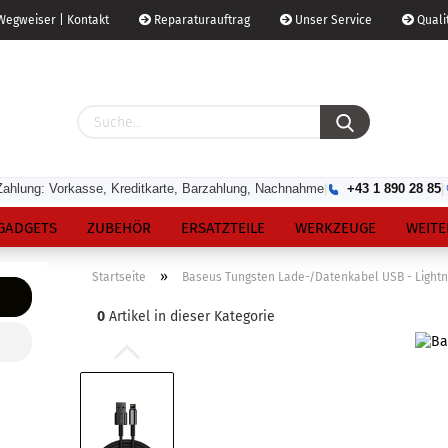
egweiser | Kontakt
Reparaturauftrag
Unser Service
Qualit
Zahlung: Vorkasse, Kreditkarte, Barzahlung, Nachnahme
|
+43 1 890 28 85
|
GADGETS
ZUBEHÖR
ERSATZTEILE
WERKZEUGE
WEITE
»
Startseite
Baseus Tungsten Lade-/Datenkabel USB - Lightni
0
Artikel in dieser Kategorie