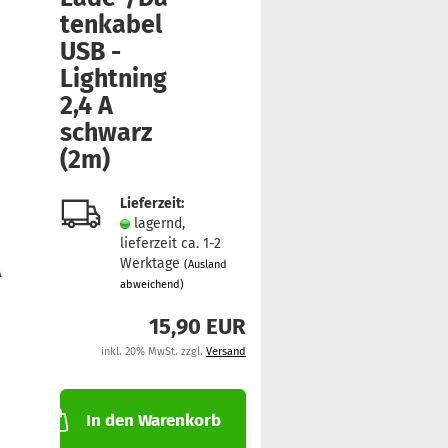
ten­ka­bel
USB -
Light­ning
2,4 A
schwarz
(2m)
Lieferzeit:
lagernd,
lieferzeit ca. 1-2
Werktage
(Ausland
abweichend)
15,90 EUR
inkl. 20% MwSt. zzgl.
Versand
In den Warenkorb