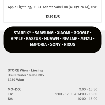
Apple Light­ning/USB-C Ad­ap­ter­ka­bel 1m (MUQ93ZM/A), OVP
13,80 EUR
STARFIX® • SAMSUNG • XIAOMI • GOOGLE •
APPLE • BASEUS • HUAWEI • REALME • MEIZU •
EMPORIA • SONY • RIXUS
STORE Wien - Liesing
Breitenfurter Straße 385
1230 Wien
MO–DO:
9:00 - 18:30
FR:
9:00 - 12:00 & 14:00 - 18:30
SA:
10:00 - 16:00