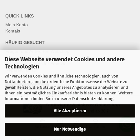
QUICK LINKS
Mein Konto
Kontakt
HÄUFIG GESUCHT
Fragen und Antworten Webshop
Fragen & Antworten Reparatur
Diese Webseite verwendet Cookies und andere
Qualitätsstandards für Ersatzteile
Technologien
Reparaturablauf
Wir verwenden Cookies und ähnliche Technologien, auch von
Drittanbietern, um die ordentliche Funktionsweise der Website zu
Vertrag widerrufen
gewährleisten, die Nutzung unseres Angebotes zu analysieren und
Ihnen ein bestmögliches Einkaufserlebnis bieten zu können. Weitere
Informationen finden Sie in unserer
Datenschutzerklärung
.
Zertifizierter & sicherer Onlineshop
Alle Akzeptieren
Kostenloser Versand ab 30 €
Vorkasse
Karte
Bar
Nachnahme
Nur Notwendige