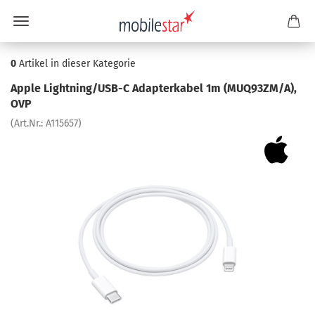
0
Artikel in dieser Kategorie
Apple Light­ning/USB-C Ad­ap­ter­ka­bel 1m (MUQ93ZM/A),
OVP
(Art.Nr.:
A115657
)