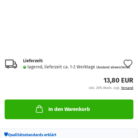
Lieferzeit:
A
lagernd, lieferzeit ca. 1-2 Werktage
(Ausland abweichend)
d
13,80 EUR
M
inkl. 20% MwSt. zzgl.
Versand
In den Warenkorb
🛡
Qualitätsstandards erklärt