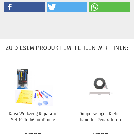
ZU DIESEM PRODUKT EMPFEHLEN WIR IHNEN:
Kaisi Werk­zeug Re­pa­ra­tur
Dop­pel­sei­ti­ges Kle­be­
Set 10-​Tei­lig für iPho­ne,
band für Re­pa­ra­tu­ren
MacBook, Sam­sung,...
(swr)