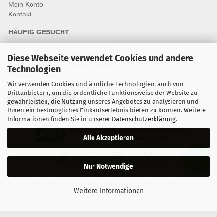
Mein Konto
Kontakt
HÄUFIG GESUCHT
Fragen und Antworten Webshop
Fragen & Antworten Reparatur
Diese Webseite verwendet Cookies und andere
Qualitätsstandards für Ersatzteile
Technologien
Reparaturablauf
Wir verwenden Cookies und ähnliche Technologien, auch von
Drittanbietern, um die ordentliche Funktionsweise der Website zu
Vertrag widerrufen
gewährleisten, die Nutzung unseres Angebotes zu analysieren und
Ihnen ein bestmögliches Einkaufserlebnis bieten zu können. Weitere
Informationen finden Sie in unserer
Datenschutzerklärung
.
Zertifizierter & sicherer Onlineshop
Alle Akzeptieren
Kostenloser Versand ab 30 €
Vorkasse
Karte
Bar
Nachnahme
Nur Notwendige
Copyright © 2024 mobilestar.at - All Rights Reserved.
Weitere Informationen