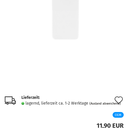
Lieferzeit:
A
lagernd, lieferzeit ca. 1-2 Werktage
(Ausland abweichend)
d
OEM
M
11,90 EUR