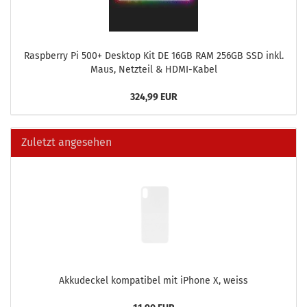
Raspber­ry Pi 500+ Desk­top Kit DE 16GB RAM 256GB SSD inkl.
Maus, Netz­teil & HDMI-​Kabel
324,99 EUR
Zuletzt angesehen
Ak­ku­de­ckel kom­pa­ti­bel mit iPho­ne X, weiss