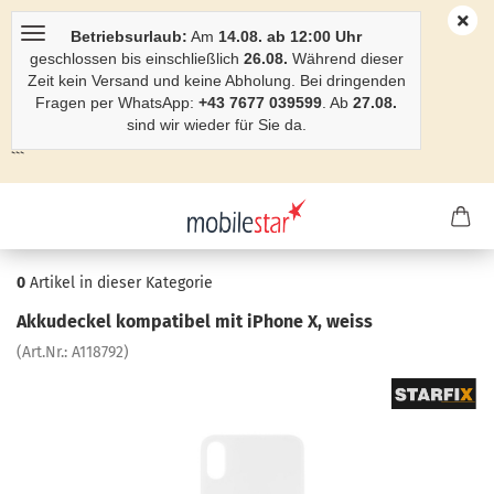
Betriebsurlaub:
Am
14.08. ab 12:00 Uhr
geschlossen bis einschließlich
26.08.
Während dieser
Zeit kein Versand und keine Abholung. Bei dringenden
Fragen per WhatsApp:
+43 7677 039599
. Ab
27.08.
sind wir wieder für Sie da.
```
0
Artikel in dieser Kategorie
Ak­ku­de­ckel kom­pa­ti­bel mit iPho­ne X, weiss
(Art.Nr.:
A118792
)