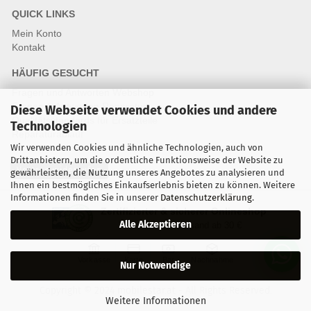
QUICK LINKS
Mein Konto
Kontakt
HÄUFIG GESUCHT
Fragen und Antworten Webshop
Fragen & Antworten Reparatur
Diese Webseite verwendet Cookies und andere
Qualitätsstandards für Ersatzteile
Technologien
Reparaturablauf
Wir verwenden Cookies und ähnliche Technologien, auch von
Drittanbietern, um die ordentliche Funktionsweise der Website zu
Vertrag widerrufen
gewährleisten, die Nutzung unseres Angebotes zu analysieren und
Ihnen ein bestmögliches Einkaufserlebnis bieten zu können. Weitere
Informationen finden Sie in unserer
Datenschutzerklärung
.
Zertifizierter & sicherer Onlineshop
Alle Akzeptieren
Kostenloser Versand ab 30 €
Vorkasse
Karte
Bar
Nachnahme
Nur Notwendige
Copyright © 2024 mobilestar.at - All Rights Reserved.
Weitere Informationen