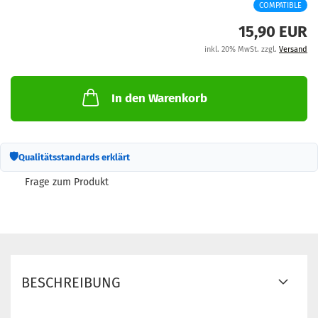
COMPATIBLE
M
15,90 EUR
inkl. 20% MwSt. zzgl.
Versand
In den Warenkorb
🛡
Qualitätsstandards erklärt
Frage zum Produkt
BESCHREIBUNG