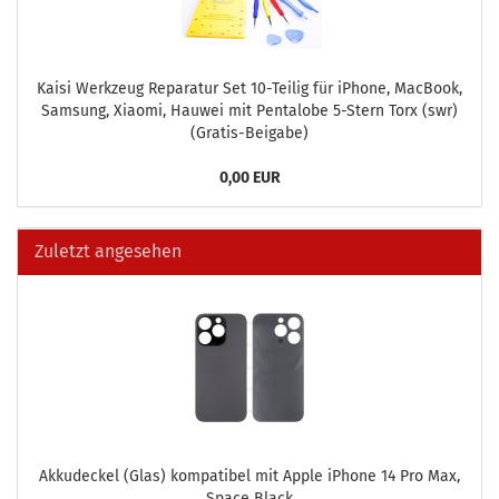
Kaisi Werk­zeug Re­pa­ra­tur Set 10-​Teilig für iPho­ne, MacBook,
Sam­sung, Xiao­mi, Hau­wei mit Pen­talo­be 5-​Stern Torx (swr)
(Gratis-​Beigabe)
0,00 EUR
Zuletzt angesehen
Ak­ku­de­ckel (Glas) kom­pa­ti­bel mit Apple iPho­ne 14 Pro Max,
Space Black