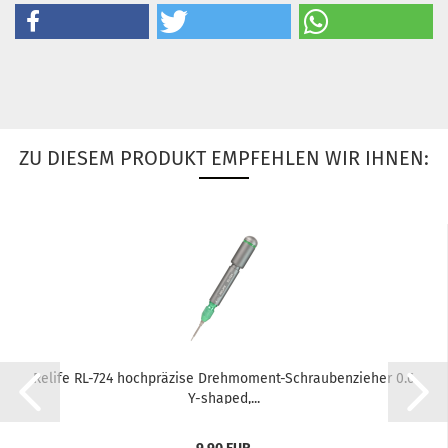
ZU DIESEM PRODUKT EMPFEHLEN WIR IHNEN:
Re­li­fe RL-​724 hoch­prä­zi­se Drehmoment-​​Schrau­ben­zie­her 0.6
Y-​shaped,...