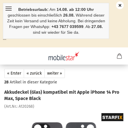
Betriebsurlaub:
Am
14.08. ab 12:00 Uhr
geschlossen bis einschließlich
26.08.
Während dieser
Zeit kein Versand und keine Abholung. Bei dringenden
Fragen per WhatsApp:
+43 7677 039599
. Ab
27.08.
sind wir wieder für Sie da.
```
« Erster
« zurück
weiter »
28
Artikel in dieser Kategorie
Ak­ku­de­ckel (Glas) kom­pa­ti­bel mit Apple iPho­ne 14 Pro
Max, Space Black
(Art.Nr.:
A120268
)