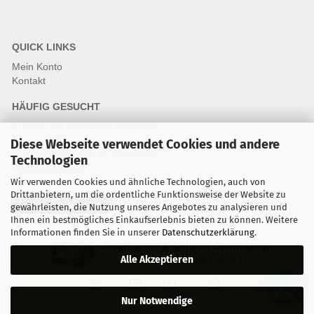
QUICK LINKS
Mein Konto
Kontakt
HÄUFIG GESUCHT
Fragen und Antworten Webshop
Fragen & Antworten Reparatur
Diese Webseite verwendet Cookies und andere
Qualitätsstandards für Ersatzteile
Technologien
Reparaturablauf
Wir verwenden Cookies und ähnliche Technologien, auch von
Drittanbietern, um die ordentliche Funktionsweise der Website zu
Vertrag widerrufen
gewährleisten, die Nutzung unseres Angebotes zu analysieren und
Ihnen ein bestmögliches Einkaufserlebnis bieten zu können. Weitere
Informationen finden Sie in unserer
Datenschutzerklärung
.
Zertifizierter & sicherer Onlineshop
Alle Akzeptieren
Kostenloser Versand ab 30 €
Vorkasse
Karte
Bar
Nachnahme
Nur Notwendige