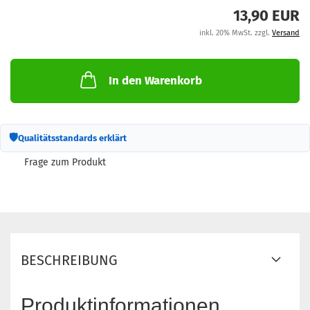
M
13,90 EUR
inkl. 20% MwSt. zzgl.
Versand
In den Warenkorb
🛡
Qualitätsstandards erklärt
Frage zum Produkt
BESCHREIBUNG
Produktinformationen