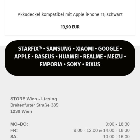
Ak­ku­de­ckel kom­pa­ti­bel mit Apple iPho­ne 11, schwarz
13,90 EUR
STARFIX® • SAMSUNG • XIAOMI • GOOGLE •
APPLE • BASEUS • HUAWEI • REALME • MEIZU •
EMPORIA • SONY • RIXUS
STORE Wien - Liesing
Breitenfurter Straße 385
1230 Wien
MO–DO:
9:00 - 18:30
FR:
9:00 - 12:00 & 14:00 - 18:30
SA:
10:00 - 16:00