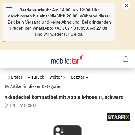
Betriebsurlaub:
Am
14.08. ab 12:00 Uhr
geschlossen bis einschließlich
26.08.
Während dieser
Zeit kein Versand und keine Abholung. Bei dringenden
Fragen per WhatsApp:
+43 7677 039599
. Ab
27.08.
sind wir wieder für Sie da.
```
« Erster
« zurück
weiter »
Letzter »
34
Artikel in dieser Kategorie
Ak­ku­de­ckel kom­pa­ti­bel mit Apple iPho­ne 11, schwarz
(Art.Nr.:
A118081
)