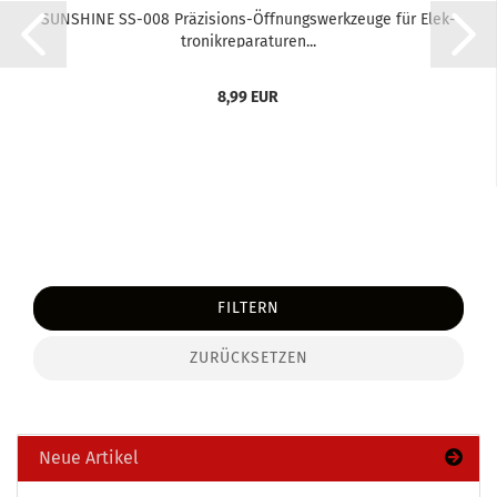
SUN­SHI­NE SS-​008 Präzisions-​​Öff­nungs­werk­zeu­ge für Elek­
tro­nik­re­pa­ra­tu­ren...
8,99 EUR
FILTERN
ZURÜCKSETZEN
Neue Artikel