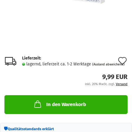
Lieferzeit:
A
lagernd, lieferzeit ca. 1-2 Werktage
(Ausland abweichend)
d
9,99 EUR
M
inkl. 20% MwSt. zzgl.
Versand
In den Warenkorb
🛡
Qualitätsstandards erklärt