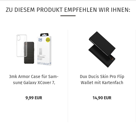
ZU DIESEM PRODUKT EMPFEHLEN WIR IHNEN:
3mk Armor Case für Sam­
Dux Ducis Skin Pro Flip
sung Ga­la­xy XCo­ver 7,
Wal­let mit Kar­ten­fach
trans­pa­rent
und Stand­funk­ti­on...
9,99 EUR
14,90 EUR