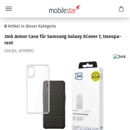
0
Artikel in dieser Kategorie
3mk Armor Case für Sam­sung Ga­la­xy XCo­ver 7, trans­pa­
rent
(Art.Nr.:
A119591
)