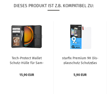
DIESES PRODUKT IST Z.B. KOMPATIBEL ZU:
Tech-​Pro­tect Wal­let
star­fix Pre­mi­um 9H Dis­
Schutz-​​Hülle für Sam­
play­schutz Schutz­glas
sung Ga­la­xy XCo­ver 7...
pas­send für Sam­sung...
15,90 EUR
5,90 EUR