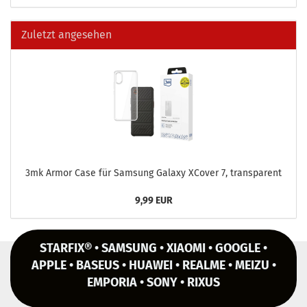
Zuletzt angesehen
3mk Armor Case für Sam­sung Ga­la­xy XCo­ver 7, trans­pa­rent
9,99 EUR
STARFIX® • SAMSUNG • XIAOMI • GOOGLE •
APPLE • BASEUS • HUAWEI • REALME • MEIZU •
EMPORIA • SONY • RIXUS