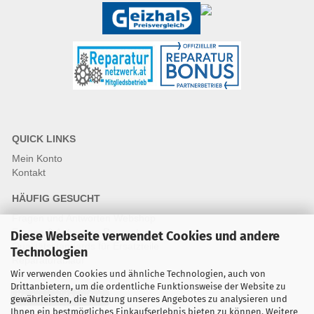
QUICK LINKS
Mein Konto
Kontakt
HÄUFIG GESUCHT
Fragen und Antworten Webshop
Fragen & Antworten Reparatur
Diese Webseite verwendet Cookies und andere
Qualitätsstandards für Ersatzteile
Technologien
Reparaturablauf
Wir verwenden Cookies und ähnliche Technologien, auch von
Drittanbietern, um die ordentliche Funktionsweise der Website zu
Vertrag widerrufen
gewährleisten, die Nutzung unseres Angebotes zu analysieren und
Ihnen ein bestmögliches Einkaufserlebnis bieten zu können. Weitere