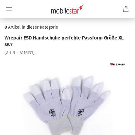
0
Artikel in dieser Kategorie
Wre­pair ESD Hand­schu­he per­fek­te Pass­form Größe XL
swr
(Art.Nr.:
A116133
)