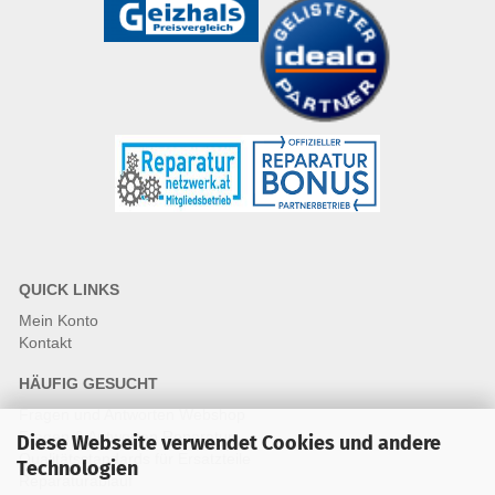
QUICK LINKS
Mein Konto
Kontakt
HÄUFIG GESUCHT
Fragen und Antworten Webshop
Fragen & Antworten Reparatur
Diese Webseite verwendet Cookies und andere
Qualitätsstandards für Ersatzteile
Technologien
Reparaturablauf