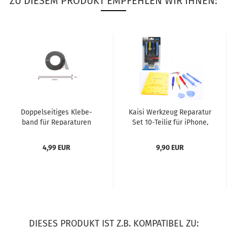
ZU DIESEM PRODUKT EMPFEHLEN WIR IHNEN:
Dop­pel­sei­ti­ges Kle­be­
Kaisi Werk­zeug Re­pa­ra­tur
band für Re­pa­ra­tu­ren
Set 10-​Tei­lig für iPho­ne,
(swr)
MacBook, Sam­sung,...
4,99 EUR
9,90 EUR
DIESES PRODUKT IST Z.B. KOMPATIBEL ZU: