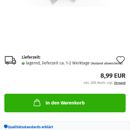
Lieferzeit:
A
lagernd, lieferzeit ca. 1-2 Werktage
(Ausland abweichend)
d
8,99 EUR
M
inkl. 20% MwSt. zzgl.
Versand
In den Warenkorb
🛡
Qualitätsstandards erklärt