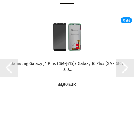
OEM
Sam­sung Ga­la­xy J4 Plus (SM-​J415)/ Ga­la­xy J6 Plus (SM-​J610)
LCD...
33,90 EUR