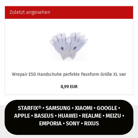
Zuletzt angesehen
Wre­pair ESD Hand­schu­he per­fek­te Pass­form Größe XL swr
8,99 EUR
STARFIX® • SAMSUNG • XIAOMI • GOOGLE •
APPLE • BASEUS • HUAWEI • REALME • MEIZU •
EMPORIA • SONY • RIXUS