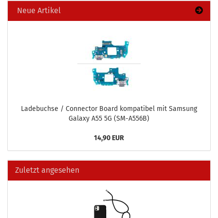
Neue Artikel
La­de­buch­se / Con­nec­tor Board kom­pa­ti­bel mit Sam­sung
Ga­la­xy A55 5G (SM-​A556B)
14,90 EUR
Zuletzt angesehen