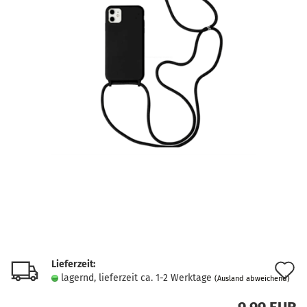
Lieferzeit:
A
lagernd, lieferzeit ca. 1-2 Werktage
(Ausland abweichend)
d