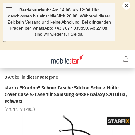
Betriebsurlaub:
Am
14.08. ab 12:00 Uhr
geschlossen bis einschließlich
26.08.
Während dieser
Zeit kein Versand und keine Abholung. Bei dringenden
Fragen per WhatsApp:
+43 7677 039599
. Ab
27.08.
sind wir wieder für Sie da.
```
0
Artikel in dieser Kategorie
star­fix "Kor­don" Schnur Ta­sche Si­li­kon Schutz-​Hülle
Cover Case S-​Case für Sam­sung G988F Ga­la­xy S20 Ultra,
schwarz
(Art.Nr.:
A117105
)