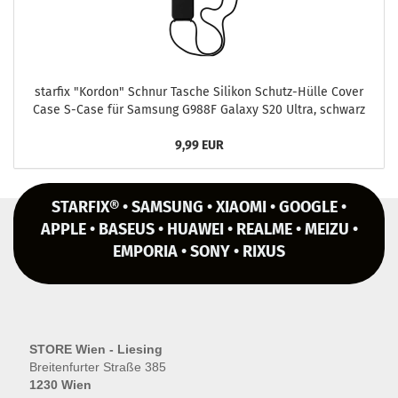
star­fix "Kor­don" Schnur Ta­sche Si­li­kon Schutz-​Hülle Cover
Case S-​Case für Sam­sung G988F Ga­la­xy S20 Ultra, schwarz
9,99 EUR
STARFIX® • SAMSUNG • XIAOMI • GOOGLE •
APPLE • BASEUS • HUAWEI • REALME • MEIZU •
EMPORIA • SONY • RIXUS
STORE Wien - Liesing
Breitenfurter Straße 385
1230 Wien