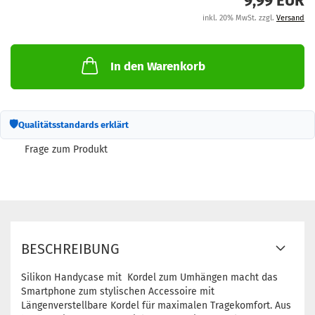
9,99 EUR
M
inkl. 20% MwSt. zzgl.
Versand
In den Warenkorb
🛡
Qualitätsstandards erklärt
Frage zum Produkt
BESCHREIBUNG
Silikon Handycase mit Kordel zum Umhängen macht das
Smartphone zum stylischen Accessoire mit
Längenverstellbare Kordel für maximalen Tragekomfort. Aus