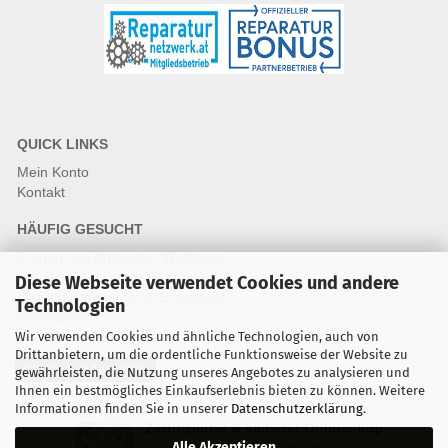
QUICK LINKS
Mein Konto
Kontakt
HÄUFIG GESUCHT
Fragen und Antworten Webshop
Fragen & Antworten Reparatur
Diese Webseite verwendet Cookies und andere
Qualitätsstandards für Ersatzteile
Technologien
Reparaturablauf
Wir verwenden Cookies und ähnliche Technologien, auch von
Drittanbietern, um die ordentliche Funktionsweise der Website zu
Vertrag widerrufen
gewährleisten, die Nutzung unseres Angebotes zu analysieren und
Ihnen ein bestmögliches Einkaufserlebnis bieten zu können. Weitere
Informationen finden Sie in unserer
Datenschutzerklärung
.
Zertifizierter & sicherer Onlineshop
Alle Akzeptieren