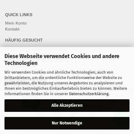
QUICK LINKS
Mein Konto
Kontakt
HÄUFIG GESUCHT
Fragen und Antworten Webshop
Fragen & Antworten Reparatur
Diese Webseite verwendet Cookies und andere
Qualitätsstandards für Ersatzteile
Technologien
Reparaturablauf
Wir verwenden Cookies und ähnliche Technologien, auch von
Drittanbietern, um die ordentliche Funktionsweise der Website zu
Vertrag widerrufen
gewährleisten, die Nutzung unseres Angebotes zu analysieren und
Ihnen ein bestmögliches Einkaufserlebnis bieten zu können. Weitere
Informationen finden Sie in unserer
Datenschutzerklärung
.
Zertifizierter & sicherer Onlineshop
Alle Akzeptieren
Kostenloser Versand ab 30 €
Vorkasse
Karte
Bar
Nachnahme
Nur Notwendige
Copyright © 2024 mobilestar.at - All Rights Reserved.