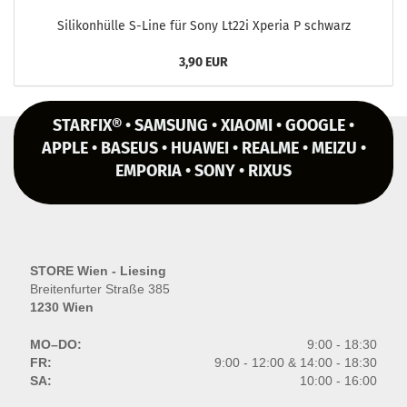
Si­li­kon­hül­le S-​Line für Sony Lt22i Xpe­ria P schwarz
3,90 EUR
STARFIX® • SAMSUNG • XIAOMI • GOOGLE •
APPLE • BASEUS • HUAWEI • REALME • MEIZU •
EMPORIA • SONY • RIXUS
STORE Wien - Liesing
Breitenfurter Straße 385
1230 Wien
MO–DO:
9:00 - 18:30
FR:
9:00 - 12:00 & 14:00 - 18:30
SA:
10:00 - 16:00