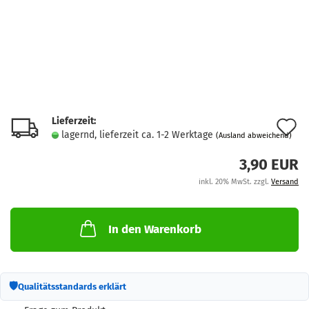
Lieferzeit:
A
lagernd, lieferzeit ca. 1-2 Werktage
(Ausland abweichend)
d
3,90 EUR
M
inkl. 20% MwSt. zzgl.
Versand
In den Warenkorb
🛡
Qualitätsstandards erklärt