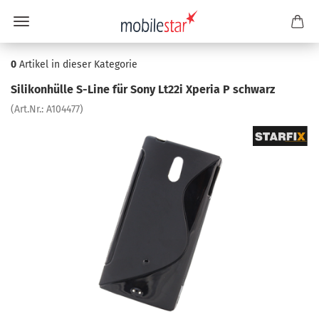
0
Artikel in dieser Kategorie
Si­li­kon­hül­le S-​Line für Sony Lt22i Xpe­ria P schwarz
(Art.Nr.:
A104477
)