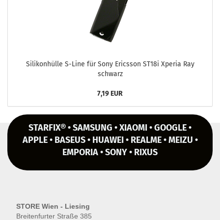
Si­li­kon­hül­le S-​Line für Sony Erics­son ST18i Xpe­ria Ray
schwarz
7,19 EUR
STARFIX® • SAMSUNG • XIAOMI • GOOGLE •
APPLE • BASEUS • HUAWEI • REALME • MEIZU •
EMPORIA • SONY • RIXUS
STORE Wien - Liesing
Breitenfurter Straße 385