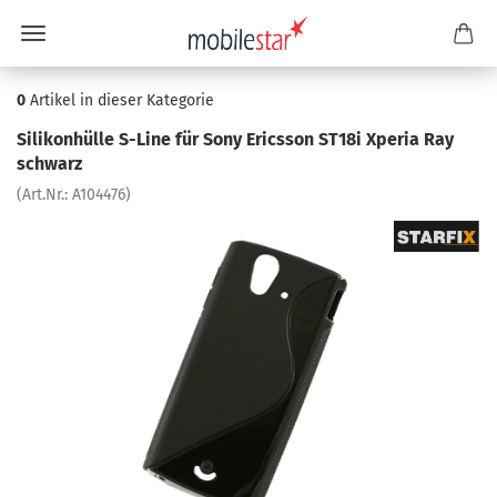
0
Artikel in dieser Kategorie
Si­li­kon­hül­le S-​Line für Sony Erics­son ST18i Xpe­ria Ray
schwarz
(Art.Nr.:
A104476
)