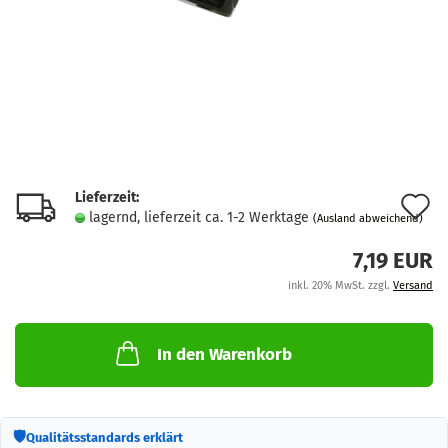
Lieferzeit:
A
lagernd, lieferzeit ca. 1-2 Werktage
(Ausland abweichend)
d
7,19 EUR
M
inkl. 20% MwSt. zzgl.
Versand
In den Warenkorb
🛡
Qualitätsstandards erklärt