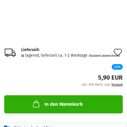
Lieferzeit:
A
lagernd, lieferzeit ca. 1-2 Werktage
(Ausland abweichend)
d
OEM
M
5,90 EUR
inkl. 20% MwSt. zzgl.
Versand
In den Warenkorb