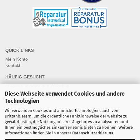
QUICK LINKS
Mein Konto
Kontakt
HÄUFIG GESUCHT
Fragen und Antworten Webshop
Fragen & Antworten Reparatur
Diese Webseite verwendet Cookies und andere
Qualitätsstandards für Ersatzteile
Technologien
Reparaturablauf
Wir verwenden Cookies und ähnliche Technologien, auch von
Drittanbietern, um die ordentliche Funktionsweise der Website zu
Vertrag widerrufen
gewährleisten, die Nutzung unseres Angebotes zu analysieren und
Ihnen ein bestmögliches Einkaufserlebnis bieten zu können. Weitere
Informationen finden Sie in unserer
Datenschutzerklärung
.
Zertifizierter & sicherer Onlineshop