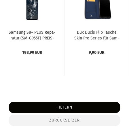
Sam­sung S8+ PLUS Re­pa­
Dux Ducis Flip Ta­sche
ra­tur (SM-​G955F) PREIS­
Skin Pro Se­ries für Sam­
LIS­TE
sung Ga­la­xy S8+...
198,99 EUR
9,90 EUR
FILTERN
ZURÜCKSETZEN