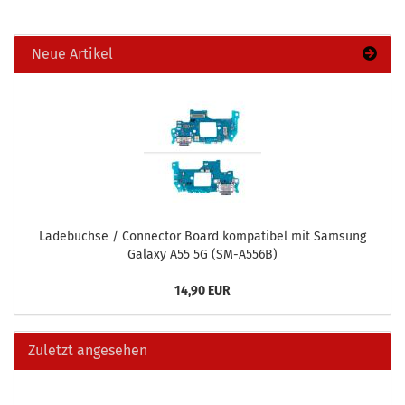
Neue Artikel
La­de­buch­se / Con­nec­tor Board kom­pa­ti­bel mit Sam­sung
Ga­la­xy A55 5G (SM-​A556B)
14,90 EUR
Zuletzt angesehen