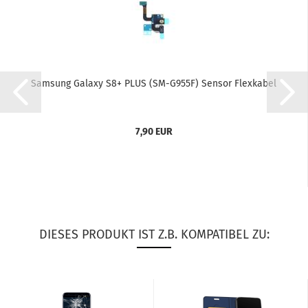
Sam­sung Ga­la­xy S8+ PLUS (SM-​G955F) Sen­sor Flex­ka­bel
7,90 EUR
DIESES PRODUKT IST Z.B. KOMPATIBEL ZU: