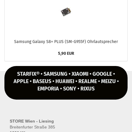
Sam­sung Ga­la­xy S8+ PLUS (SM-​G955F) Ohr­laut­spre­cher
5,90 EUR
STARFIX® • SAMSUNG • XIAOMI • GOOGLE •
APPLE • BASEUS • HUAWEI • REALME • MEIZU •
EMPORIA • SONY • RIXUS
STORE Wien - Liesing
Breitenfurter Straße 385