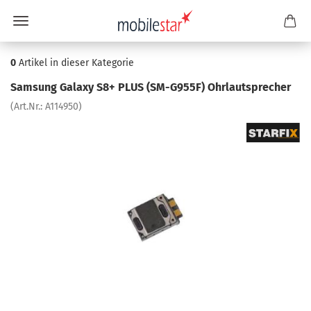
0
Artikel in dieser Kategorie
Sam­sung Ga­la­xy S8+ PLUS (SM-​G955F) Ohr­laut­spre­cher
(Art.Nr.:
A114950
)