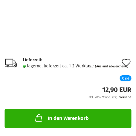
Lieferzeit:
A
lagernd, lieferzeit ca. 1-2 Werktage
(Ausland abweichend)
d
OEM
M
12,90 EUR
inkl. 20% MwSt. zzgl.
Versand
In den Warenkorb