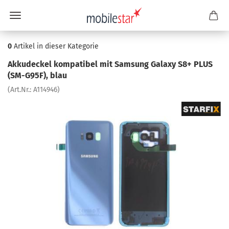
0
Artikel in dieser Kategorie
Ak­ku­de­ckel kom­pa­ti­bel mit Sam­sung Ga­la­xy S8+ PLUS
(SM-​G95F), blau
(Art.Nr.:
A114946
)