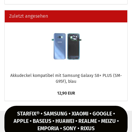
Zuletzt angesehen
Ak­ku­de­ckel kom­pa­ti­bel mit Sam­sung Ga­la­xy S8+ PLUS (SM-​
G95F), blau
12,90 EUR
STARFIX® • SAMSUNG • XIAOMI • GOOGLE •
APPLE • BASEUS • HUAWEI • REALME • MEIZU •
EMPORIA • SONY • RIXUS