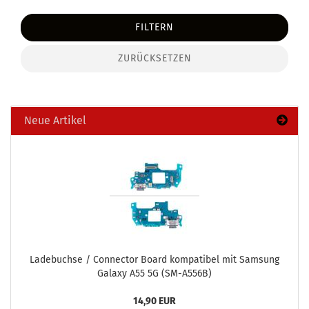
FILTERN
ZURÜCKSETZEN
Neue Artikel
La­de­buch­se / Con­nec­tor Board kom­pa­ti­bel mit Sam­sung
Ga­la­xy A55 5G (SM-​A556B)
14,90 EUR