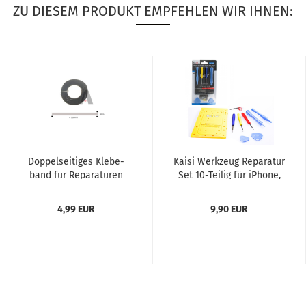
ZU DIESEM PRODUKT EMPFEHLEN WIR IHNEN:
Dop­pel­sei­ti­ges Kle­be­
Kaisi Werk­zeug Re­pa­ra­tur
band für Re­pa­ra­tu­ren
Set 10-​Tei­lig für iPho­ne,
(swr)
MacBook, Sam­sung,...
4,99 EUR
9,90 EUR