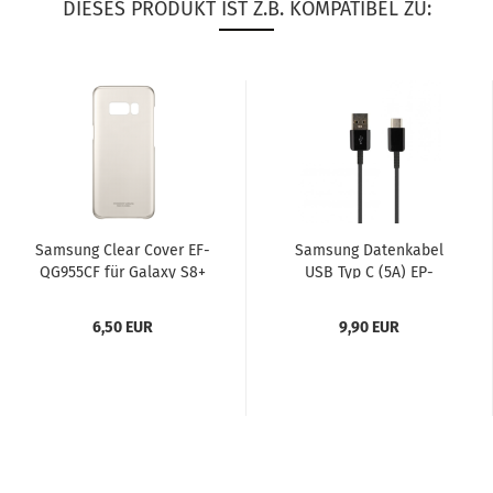
DIESES PRODUKT IST Z.B. KOMPATIBEL ZU:
Sam­sung Clear Cover EF-​
Sam­sung Da­ten­ka­bel
QG955CF für Ga­la­xy S8+
USB Typ C (5A) EP-​
Plus gold
DW700CWE schwarz S8
G950...
6,50 EUR
9,90 EUR