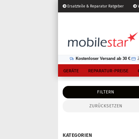
Ersatzteile & Reparatur Ratgeber
W
Österreich
Kundenlogin
Lieferland
Kostenloser Versand ab 30 €
|
GERÄTE
REPARATUR-PREISE
FILTERN
ZURÜCKSETZEN
Konto erstellen
Passwort vergessen?
KATEGORIEN