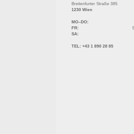
Breitenfurter Straße 385
1230 Wien
MO–DO:
FR:
9
SA:
TEL:
+43 1 890 28 85