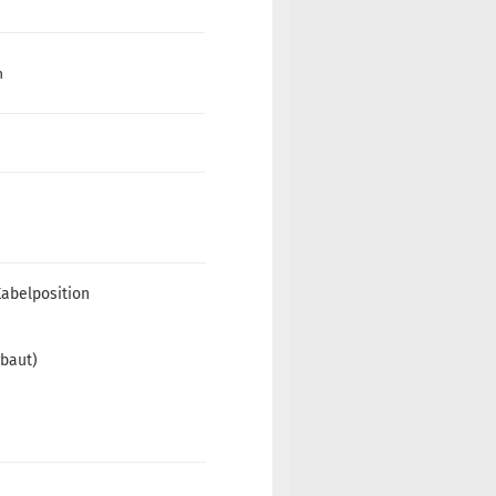
n
Kabelposition
rbaut)