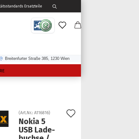
ätsstandards Ersatzteile
Breitenfurter Straße 385, 1230 Wien
RE
Auf
(Art.Nr.:
A116816
)
Nokia 5
den
USB La­de­
Merkzettel
buch­se /