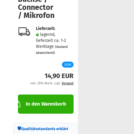
Con­nec­tor
/ Mi­kro­fon
Lieferzeit:
lagernd,
lieferzeit ca. 1-2
Werktage
(Ausland
abweichend)
OEM
14,90 EUR
inkl. 20% MwSt. zzgl.
Versand
In den Warenkorb
🛡
Qualitätsstandards erklärt