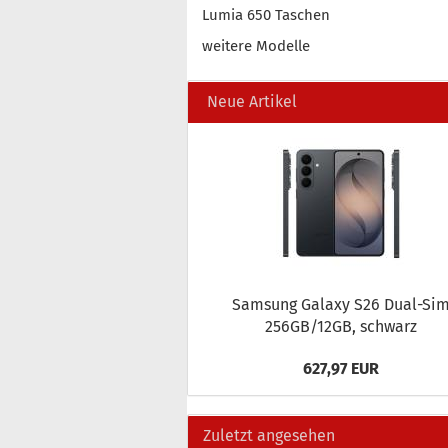
Lumia 650 Taschen
weitere Modelle
Neue Artikel
Sam­sung Ga­la­xy S26 Dual-​Si
256GB/12GB, schwarz
627,97 EUR
Zuletzt angesehen