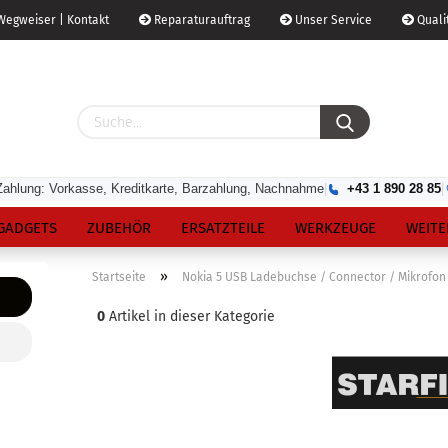
egweiser | Kontakt
Reparaturauftrag
Unser Service
Qualit
Zahlung: Vorkasse, Kreditkarte, Barzahlung, Nachnahme
|
+43 1 890 28 85
|
GADGETS
ZUBEHÖR
ERSATZTEILE
WERKZEUGE
WEITE
»
Startseite
Nokia 5 USB Ladebuchse / Connector / Mikrofon
0
Artikel in dieser Kategorie