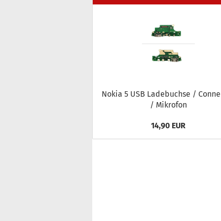
Nokia 5 USB La­de­buch­se / Con­ne
/ Mi­kro­fon
14,90 EUR