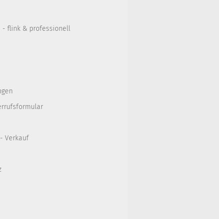
- flink & professionell
ngen
errufsformular
 - Verkauf
z