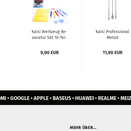
Kaisi Werk­zeug Re­
Kaisi Pro­fes­sio­nal
pa­ra­tur Set 10-​Tei­
Me­tall
lig für iPho­ne,
Hebelwerkzeug-​​Set
MacBook, Sam­
(swr)
9,90 EUR
11,90 EUR
sung,...
MI • GOOGLE • APPLE • BASEUS • HUAWEI • REALME • MEIZ
MEHR ÜBER...