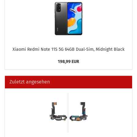
Xiao­mi Redmi Note 11S 5G 64GB Dual-​Sim, Mid­night Black
198,99 EUR
Zuletzt angesehen