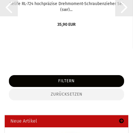
Re­li­fe RL-​724 hoch­prä­zi­se Drehmoment-​​Schrau­ben­zie­her Set
(swr)...
35,90 EUR
FILTERN
ZURÜCKSETZEN
Neue Artikel