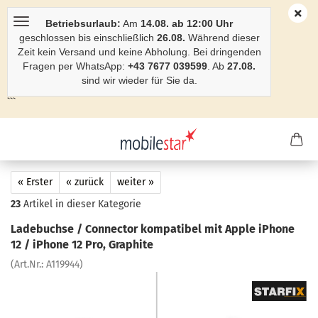
Betriebsurlaub:
Am
14.08. ab 12:00 Uhr
geschlossen bis einschließlich
26.08.
Während dieser
Zeit kein Versand und keine Abholung. Bei dringenden
Fragen per WhatsApp:
+43 7677 039599
. Ab
27.08.
sind wir wieder für Sie da.
```
« Erster
« zurück
weiter »
23
Artikel in dieser Kategorie
La­de­buch­se / Con­nec­tor kom­pa­ti­bel mit Apple iPho­ne
12 / iPho­ne 12 Pro, Gra­phi­te
(Art.Nr.:
A119944
)