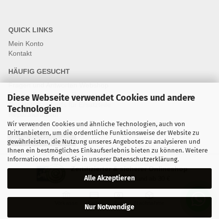
QUICK LINKS
Mein Konto
Kontakt
HÄUFIG GESUCHT
Fragen und Antworten Webshop
Fragen & Antworten Reparatur
Diese Webseite verwendet Cookies und andere
Qualitätsstandards für Ersatzteile
Technologien
Reparaturablauf
Wir verwenden Cookies und ähnliche Technologien, auch von
Drittanbietern, um die ordentliche Funktionsweise der Website zu
Vertrag widerrufen
gewährleisten, die Nutzung unseres Angebotes zu analysieren und
Ihnen ein bestmögliches Einkaufserlebnis bieten zu können. Weitere
Informationen finden Sie in unserer
Datenschutzerklärung
.
Zertifizierter & sicherer Onlineshop
Alle Akzeptieren
Kostenloser Versand ab 30 €
Vorkasse
Karte
Bar
Nachnahme
Nur Notwendige