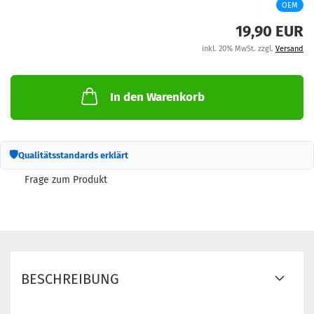
OEM
M
19,90 EUR
inkl. 20% MwSt. zzgl.
Versand
In den Warenkorb
🛡
Qualitätsstandards erklärt
Frage zum Produkt
BESCHREIBUNG