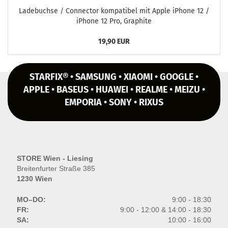
La­de­buch­se / Con­nec­tor kom­pa­ti­bel mit Apple iPho­ne 12 /
iPho­ne 12 Pro, Gra­phi­te
19,90 EUR
STARFIX® • SAMSUNG • XIAOMI • GOOGLE •
APPLE • BASEUS • HUAWEI • REALME • MEIZU •
EMPORIA • SONY • RIXUS
STORE Wien - Liesing
Breitenfurter Straße 385
1230 Wien
MO–DO:
9:00 - 18:30
FR:
9:00 - 12:00 & 14:00 - 18:30
SA:
10:00 - 16:00