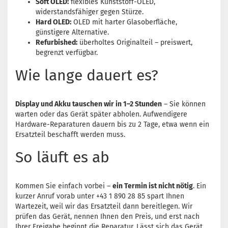
Soft OLED:
flexibles Kunststoff-OLED,
widerstandsfähiger gegen Stürze.
Hard OLED:
OLED mit harter Glasoberfläche,
günstigere Alternative.
Refurbished:
überholtes Originalteil – preiswert,
begrenzt verfügbar.
Wie lange dauert es?
Display und Akku tauschen wir in 1–2 Stunden
– Sie können
warten oder das Gerät später abholen. Aufwendigere
Hardware-Reparaturen dauern bis zu 2 Tage, etwa wenn ein
Ersatzteil beschafft werden muss.
So läuft es ab
Kommen Sie einfach vorbei –
ein Termin ist nicht nötig
. Ein
kurzer Anruf vorab unter +43 1 890 28 85 spart Ihnen
Wartezeit, weil wir das Ersatzteil dann bereitlegen. Wir
prüfen das Gerät, nennen Ihnen den Preis, und erst nach
Ihrer Freigabe beginnt die Reparatur. Lässt sich das Gerät