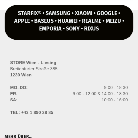
STARFIX® • SAMSUNG • XIAOMI • GOOGLE •
APPLE • BASEUS • HUAWEI • REALME • MEIZU •
EMPORIA • SONY • RIXUS
STORE Wien - Liesing
Breitenfurter Straße 385
1230 Wien
MO–DO:
9:00 - 18:30
FR:
9:00 - 12:00 & 14:00 - 18:30
SA:
10:00 - 16:00
TEL:
+43 1 890 28 85
MEHR ÜBER...