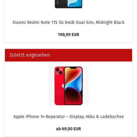
Xiao­mi Redmi Note 11S 5G 64GB Dual-​Sim, Mid­night Black
198,99 EUR
Zuletzt angesehen
Apple iPho­ne 14 Re­pa­ra­tur – Dis­play, Akku & La­de­buch­se
ab 69,00 EUR