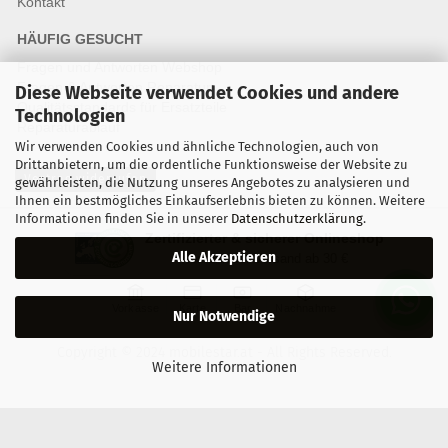
Kontakt
HÄUFIG GESUCHT
Fragen und Antworten Webshop
Fragen & Antworten Reparatur
Diese Webseite verwendet Cookies und andere
Qualitätsstandards für Ersatzteile
Technologien
Reparaturablauf
Wir verwenden Cookies und ähnliche Technologien, auch von
Drittanbietern, um die ordentliche Funktionsweise der Website zu
Vertrag widerrufen
gewährleisten, die Nutzung unseres Angebotes zu analysieren und
Ihnen ein bestmögliches Einkaufserlebnis bieten zu können. Weitere
Informationen finden Sie in unserer
Datenschutzerklärung
.
Zertifizierter & sicherer Onlineshop
Alle Akzeptieren
Kostenloser Versand ab 30 €
Vorkasse
Karte
Bar
Nachnahme
Nur Notwendige
Copyright © 2024 mobilestar.at - All Rights Reserved.
Weitere Informationen