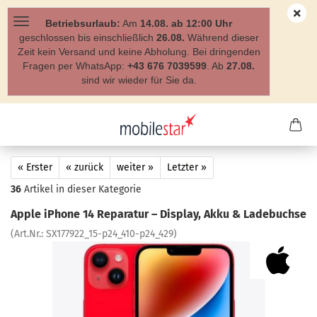
Betriebsurlaub:
Am
14.08. ab 12:00 Uhr
geschlossen bis einschließlich
26.08.
Während dieser
Zeit kein Versand und keine Abholung. Bei dringenden
Fragen per WhatsApp:
+43 676 7039599
. Ab
27.08.
sind wir wieder für Sie da.
« Erster
« zurück
weiter »
Letzter »
36
Artikel in dieser Kategorie
Apple iPho­ne 14 Re­pa­ra­tur – Dis­play, Akku & La­de­buch­se
(Art.Nr.:
SX177922_15-​p24_410-p24_429
)