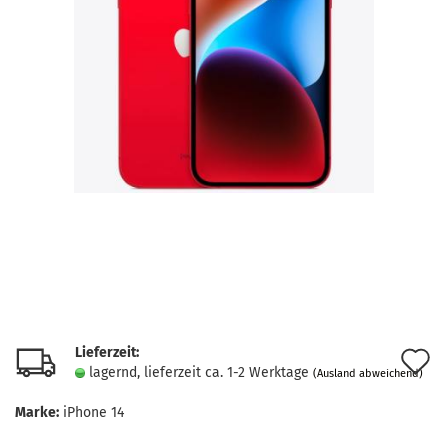
Lieferzeit:
A
lagernd, lieferzeit ca. 1-2 Werktage
(Ausland abweichend)
d
Marke:
iPhone 14
M