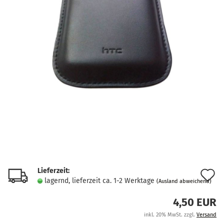
Lieferzeit:
A
lagernd, lieferzeit ca. 1-2 Werktage
(Ausland abweichend)
d
4,50 EUR
M
inkl. 20% MwSt. zzgl.
Versand