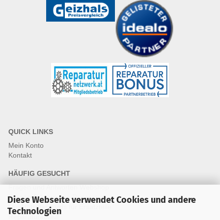
QUICK LINKS
Mein Konto
Kontakt
HÄUFIG GESUCHT
Fragen und Antworten Webshop
Fragen & Antworten Reparatur
Diese Webseite verwendet Cookies und andere
Qualitätsstandards für Ersatzteile
Technologien
Reparaturablauf