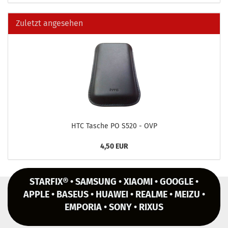
Zuletzt angesehen
HTC Ta­sche PO S520 - OVP
4,50 EUR
STARFIX® • SAMSUNG • XIAOMI • GOOGLE •
APPLE • BASEUS • HUAWEI • REALME • MEIZU •
EMPORIA • SONY • RIXUS