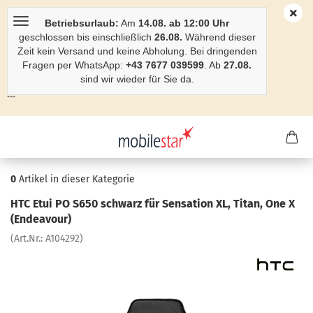
Betriebsurlaub:
Am
14.08. ab 12:00 Uhr
geschlossen bis einschließlich
26.08.
Während dieser
Zeit kein Versand und keine Abholung. Bei dringenden
Fragen per WhatsApp:
+43 7677 039599
. Ab
27.08.
sind wir wieder für Sie da.
```
0
Artikel in dieser Kategorie
HTC Etui PO S650 schwarz für Sen­sa­ti­on XL, Titan, One X
(En­dea­vour)
(Art.Nr.:
A104292
)