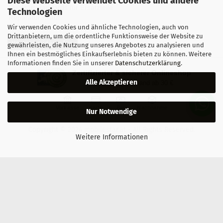
Diese Webseite verwendet Cookies und andere
Qualitätsstandards für Ersatzteile
Technologien
Reparaturablauf
Wir verwenden Cookies und ähnliche Technologien, auch von
Drittanbietern, um die ordentliche Funktionsweise der Website zu
Vertrag widerrufen
gewährleisten, die Nutzung unseres Angebotes zu analysieren und
Ihnen ein bestmögliches Einkaufserlebnis bieten zu können. Weitere
Informationen finden Sie in unserer
Datenschutzerklärung
.
Zertifizierter & sicherer Onlineshop
Alle Akzeptieren
Kostenloser Versand ab 30 €
Vorkasse
Karte
Bar
Nachnahme
Nur Notwendige
Copyright © 2024 mobilestar.at - All Rights Reserved.
Weitere Informationen