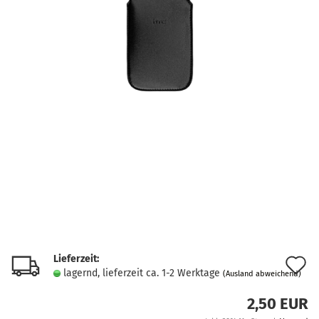
Lieferzeit:
A
lagernd, lieferzeit ca. 1-2 Werktage
(Ausland abweichend)
d
2,50 EUR
M