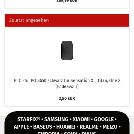
289,99 EUR
Zuletzt angesehen
HTC Etui PO S650 schwarz für Sen­sa­ti­on XL, Titan, One X
(En­dea­vour)
2,50 EUR
STARFIX® • SAMSUNG • XIAOMI • GOOGLE •
APPLE • BASEUS • HUAWEI • REALME • MEIZU •