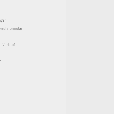
ngen
errufsformular
 - Verkauf
z