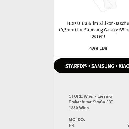
HDD Ultra Slim Silikon-​Tasch
(0,3mm) für Sam­sung Ga­la­xy S5 t
pa­rent
4,99 EUR
STARFIX® • SAMSUNG • XIAO
STORE Wien - Liesing
Breitenfurter Straße 385
1230 Wien
MO–DO:
FR:
9