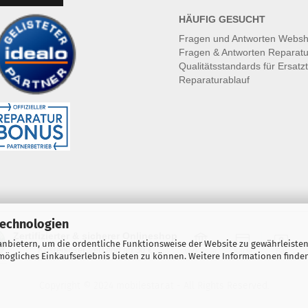
HÄUFIG GESUCHT
Fragen und Antworten Webs
Fragen & Antworten Reparatu
Qualitätsstandards für Ersatzt
Reparaturablauf
Technologien
Zertifizierter & sicherer Onlineshop
nbietern, um die ordentliche Funktionsweise der Website zu gewährleisten
Kostenloser Versand ab 30 €
Vorkasse
Karte
Bar
ögliches Einkaufserlebnis bieten zu können. Weitere Informationen finden
Copyright © 2024 mobilestar.at - All Rights Reserved.