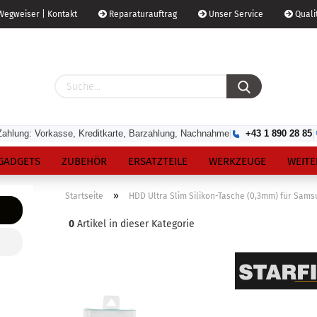
egweiser | Kontakt
Reparaturauftrag
Unser Service
Qualit
Zahlung: Vorkasse, Kreditkarte, Barzahlung, Nachnahme
|
+43 1 890 28 85
|
GADGETS
ZUBEHÖR
ERSATZTEILE
WERKZEUGE
WEITE
»
Startseite
HDD Ultra Slim Silikon-Tasche (0,3mm) für Sams
0
Artikel in dieser Kategorie