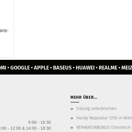
e
rans­
MI • GOOGLE • APPLE • BASEUS • HUAWEI • REALME • MEIZ
MEHR ÜBER...
Sitzung unterbrochen
Handy Reparatur 1230 in Wien 
9:00 - 18:30
REPARATURBONUS Österreich
:00 - 12:00 & 14:00 - 18:30