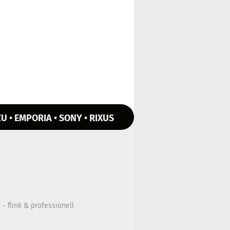
U • EMPORIA • SONY • RIXUS
- flink & professionell