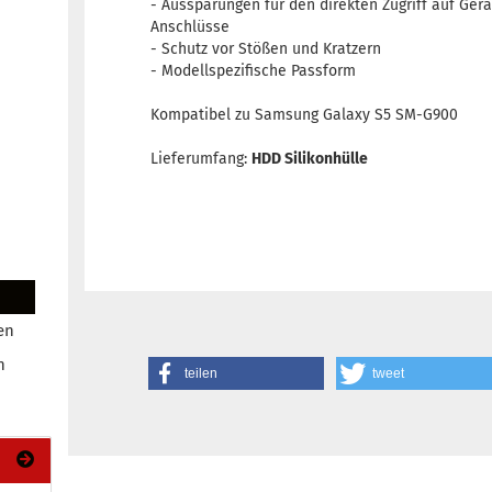
- Aussparungen für den direkten Zugriff auf Ger
Anschlüsse
- Schutz vor Stößen und Kratzern
- Modellspezifische Passform
Kompatibel zu Samsung Galaxy S5 SM-G900
Lieferumfang:
HDD Silikonhülle
en
n
teilen
tweet