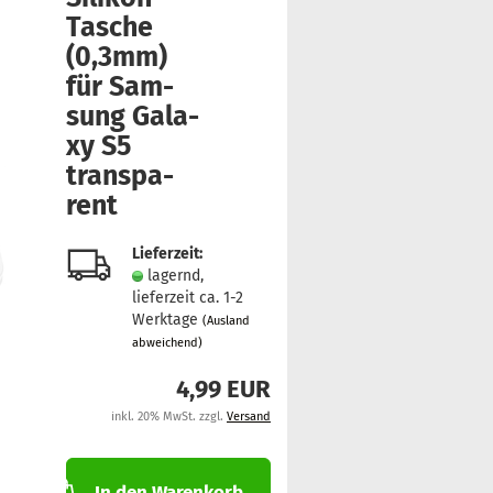
Tasche
(0,3mm)
für Sam­
sung Ga­la­
xy S5
trans­pa­
rent
Lieferzeit:
lagernd,
lieferzeit ca. 1-2
Werktage
(Ausland
abweichend)
4,99 EUR
inkl. 20% MwSt. zzgl.
Versand
In den Warenkorb