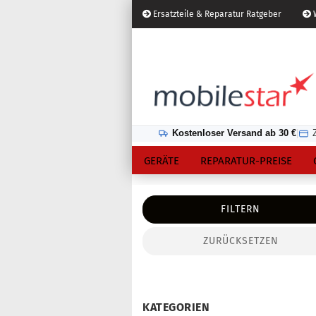
Ersatzteile & Reparatur Ratgeber
W
Österreich
Kundenlogin
Lieferland
Kostenloser Versand ab 30 €
|
GERÄTE
REPARATUR-PREISE
FILTERN
ZURÜCKSETZEN
Konto erstellen
Passwort vergessen?
KATEGORIEN