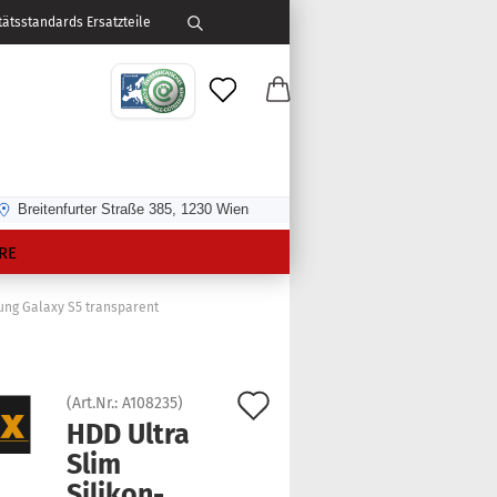
ätsstandards Ersatzteile
Breitenfurter Straße 385, 1230 Wien
RE
ung Galaxy S5 transparent
Auf
(Art.Nr.:
A108235
)
HDD Ultra
den
Slim
Merkzettel
Silikon-​