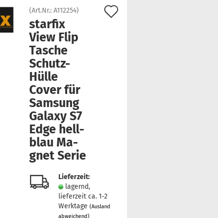
Auf
(Art.Nr.:
A112254
)
star­fix
den
View Flip
Merkzettel
Ta­sche
Schutz-​
Hülle
Cover für
Sam­sung
Ga­la­xy S7
Edge hell­
blau Ma­
gnet Serie
Lieferzeit:
lagernd,
lieferzeit ca. 1-2
Werktage
(Ausland
abweichend)