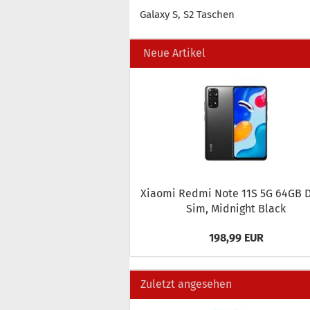
Galaxy S, S2 Taschen
Neue Artikel
Xiao­mi Redmi Note 11S 5G 64GB D
Sim, Mid­night Black
198,99 EUR
Zuletzt angesehen