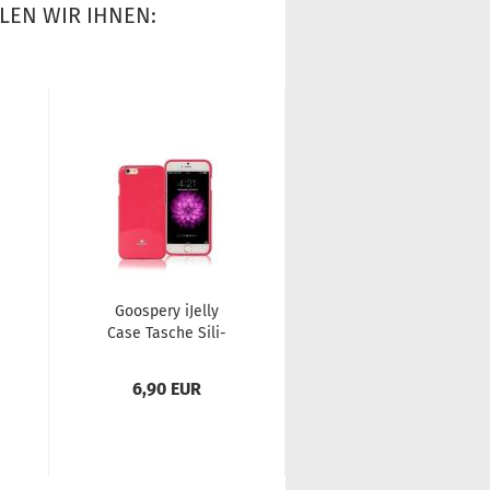
LEN WIR IHNEN:
Goo­spe­ry iJel­ly
star­fix Ultra Slim
Case Ta­sche Si­li­
Matt Si­li­kon Schutz
kon Hülle für Sam­
Hülle Ta­sche für
sung Ga­la­xy...
Sam­sung...
6,90 EUR
6,50 EUR