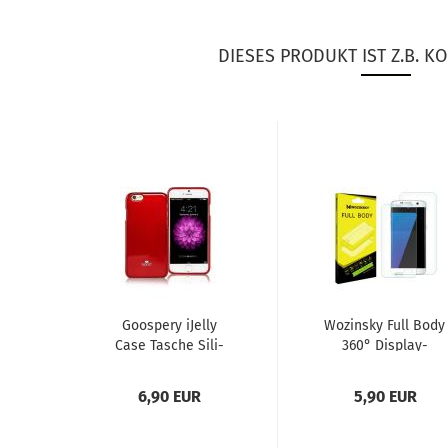
DIESES PRODUKT IST Z.B. KO
Goo­spe­ry iJel­ly
Wo­zin­sky Full Body
Case Ta­sche Si­li­
360° Dis­play­
kon Hülle für Sam­
schutz­fo­lie für
sung Ga­la­xy...
Sam­sung Ga­la­xy...
6,90 EUR
5,90 EUR