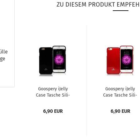
ZU DIESEM PRODUKT EMPFEH
ülle
dge
Goo­spe­ry iJel­ly
Goo­spe­ry iJel­ly
Case Ta­sche Si­li­
Case Ta­sche Si­li­
kon Hülle für Sam­
kon Hülle für Sam­
sung Ga­la­xy...
sung Ga­la­xy...
6,90 EUR
6,90 EUR