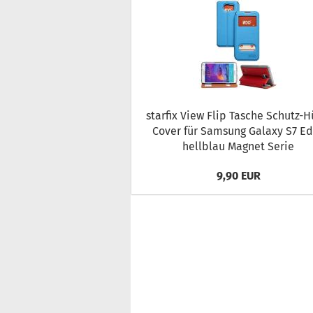
star­fix View Flip Ta­sche Schutz-​H
Cover für Sam­sung Ga­la­xy S7 E
hell­blau Ma­gnet Serie
9,90 EUR