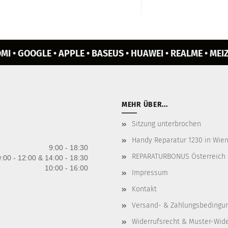
MI • GOOGLE • APPLE • BASEUS • HUAWEI • REALME • MEIZ
MEHR ÜBER...
Sitzung unterbrochen
Handy Reparatur 1230 in Wien 
9:00 - 18:30
REPARATURBONUS Österreich
:00 - 12:00 & 14:00 - 18:30
10:00 - 16:00
Impressum
Kontakt
Versand- & Zahlungsbedingu
Widerrufsrecht & Muster-Wid