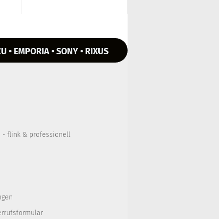
U • EMPORIA • SONY • RIXUS
- flink & professionell
ngen
errufsformular