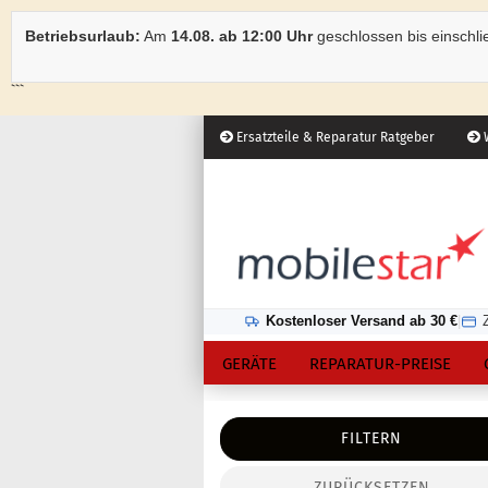
Betriebsurlaub:
Am
14.08. ab 12:00 Uhr
geschlossen bis einschli
```
Ersatzteile & Reparatur Ratgeber
W
Österreich
Kundenlogin
Lieferland
Kostenloser Versand ab 30 €
|
GERÄTE
REPARATUR-PREISE
FILTERN
ZURÜCKSETZEN