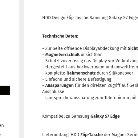
HDD Design Flip Tasche Samsung Galaxy S7 Edge
Technische Daten:
- Zur Seite öffnende Displayabdeckung mit
Sich
-
Magnetverschluß
unsichtbar
- Schützt zuverlässig das Display vor Verkratz
- Hergestellt aus hochwertigem und umweltfre
- komplette
Rahmenschutz
durch Silikoncover
- Einfache und sichere Befestigung
-
Aussparungen
für den direkten Zugriff auf Ge
Anschlüsse
- Lautsprecheraussparung zum Telefonieren mit
Kompatibel zu Samsung
Galaxy S7 Edge
en
n
Lieferumfang: HDD
Flip-Tasche
der Magnet Serie