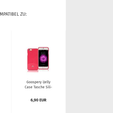
MPATIBEL ZU:
Goo­spe­ry iJel­ly
Goo­spe­ry iJel­ly
Case Ta­sche Si­li­
Case Ta­sche Si­li­
kon Hülle für Sam­
kon Hülle für Sam­
sung Ga­la­xy...
sung Ga­la­xy...
6,90 EUR
6,90 EUR