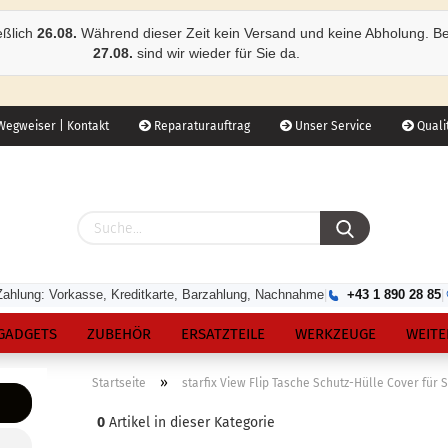
eßlich
26.08.
Während dieser Zeit kein Versand und keine Abholung. B
27.08.
sind wir wieder für Sie da.
egweiser | Kontakt
Reparaturauftrag
Unser Service
Qualit
Zahlung: Vorkasse, Kreditkarte, Barzahlung, Nachnahme
|
+43 1 890 28 85
|
GADGETS
ZUBEHÖR
ERSATZTEILE
WERKZEUGE
WEITE
»
Startseite
starfix View Flip Tasche Schutz-Hülle Cover für
0
Artikel in dieser Kategorie