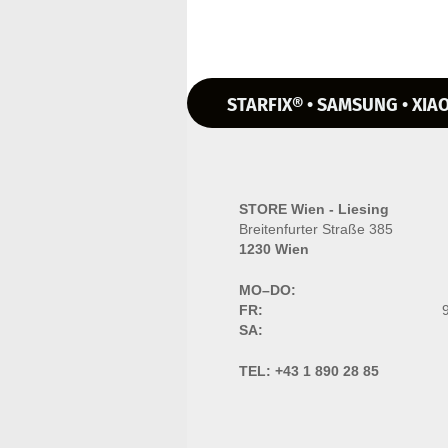
STARFIX® • SAMSUNG • XIAO
STORE Wien - Liesing
Breitenfurter Straße 385
1230 Wien
MO–DO:
FR:
9
SA:
TEL:
+43 1 890 28 85