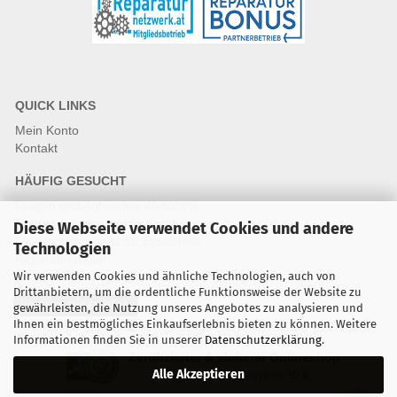
QUICK LINKS
Mein Konto
Kontakt
HÄUFIG GESUCHT
Fragen und Antworten Webshop
Fragen & Antworten Reparatur
Diese Webseite verwendet Cookies und andere
Qualitätsstandards für Ersatzteile
Technologien
Reparaturablauf
Wir verwenden Cookies und ähnliche Technologien, auch von
Drittanbietern, um die ordentliche Funktionsweise der Website zu
Vertrag widerrufen
gewährleisten, die Nutzung unseres Angebotes zu analysieren und
Ihnen ein bestmögliches Einkaufserlebnis bieten zu können. Weitere
Informationen finden Sie in unserer
Datenschutzerklärung
.
Zertifizierter & sicherer Onlineshop
Alle Akzeptieren
Kostenloser Versand ab 30 €