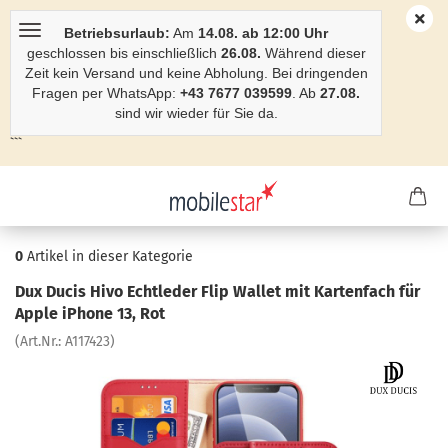
Betriebsurlaub:
Am
14.08. ab 12:00 Uhr
geschlossen bis einschließlich
26.08.
Während dieser
Zeit kein Versand und keine Abholung. Bei dringenden
Fragen per WhatsApp:
+43 7677 039599
. Ab
27.08.
sind wir wieder für Sie da.
```
0
Artikel in dieser Kategorie
Dux Ducis Hivo Echt­le­der Flip Wal­let mit Kar­ten­fach für
Apple iPho­ne 13, Rot
(Art.Nr.:
A117423
)