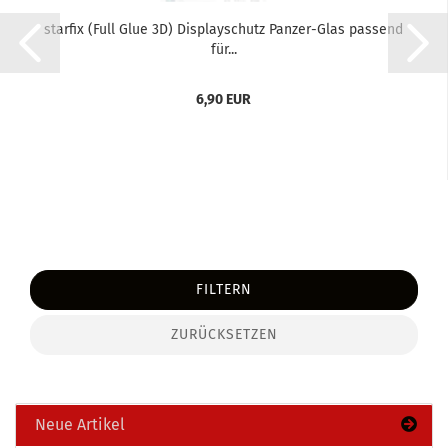
star­fix (Full Glue 3D) Dis­play­schutz Panzer-​​Glas pas­send
für...
6,90 EUR
FILTERN
ZURÜCKSETZEN
Neue Artikel