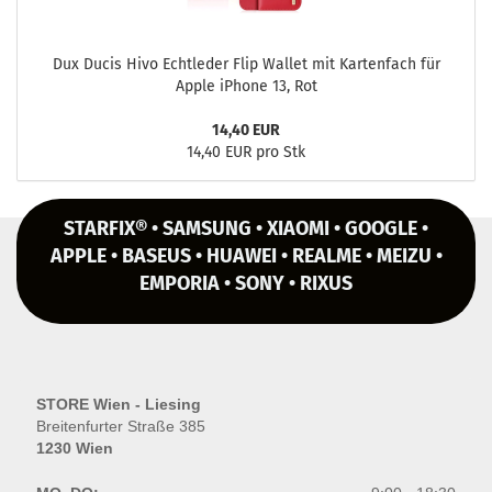
Dux Ducis Hivo Echt­le­der Flip Wal­let mit Kar­ten­fach für
Apple iPho­ne 13, Rot
14,40 EUR
14,40 EUR pro Stk
STARFIX® • SAMSUNG • XIAOMI • GOOGLE •
APPLE • BASEUS • HUAWEI • REALME • MEIZU •
EMPORIA • SONY • RIXUS
STORE Wien - Liesing
Breitenfurter Straße 385
1230 Wien