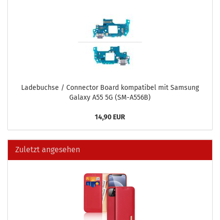
La­de­buch­se / Con­nec­tor Board kom­pa­ti­bel mit Sam­sung
Ga­la­xy A55 5G (SM-​A556B)
14,90 EUR
Zuletzt angesehen