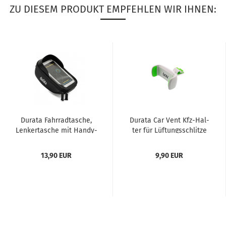
ZU DIESEM PRODUKT EMPFEHLEN WIR IHNEN:
Du­ra­ta Fahr­rad­ta­sche,
Du­ra­ta Car Vent Kfz-​Hal­
Len­ker­ta­sche mit Han­dy­
ter für Lüf­tungs­schlit­ze
fach u. Stau­raum
weiß
13,90 EUR
9,90 EUR