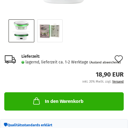
Lieferzeit:
A
lagernd, lieferzeit ca. 1-2 Werktage
(Ausland abweichend)
d
18,90 EUR
M
inkl. 20% MwSt. zzgl.
Versand
In den Warenkorb
🛡
Qualitätsstandards erklärt