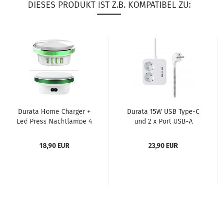
DIESES PRODUKT IST Z.B. KOMPATIBEL ZU:
Du­ra­ta Home Char­ger +
Du­ra­ta 15W USB Type-​C
Led Press Nacht­lam­pe 4
und 2 x Port USB-A
x USB-​Port
Desktop-​​Steck­do­sen­leis­
te,...
18,90 EUR
23,90 EUR