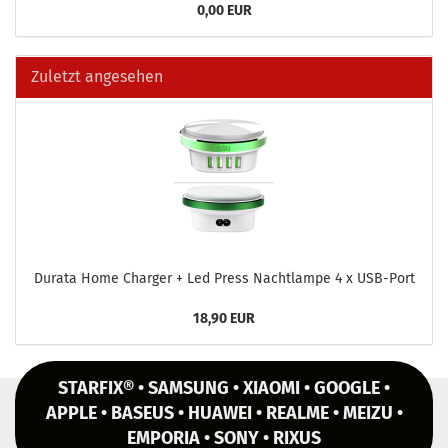
0,00 EUR
Zuletzt angesehen
Du­ra­ta Home Char­ger + Led Press Nacht­lam­pe 4 x USB-​Port
18,90 EUR
STARFIX® • SAMSUNG • XIAOMI • GOOGLE •
APPLE • BASEUS • HUAWEI • REALME • MEIZU •
EMPORIA • SONY • RIXUS