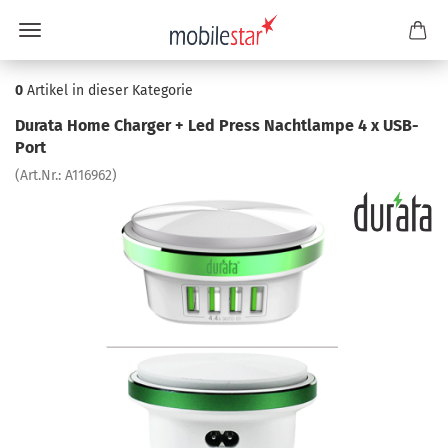
0
Artikel in dieser Kategorie
Du­ra­ta Home Char­ger + Led Press Nacht­lam­pe 4 x USB-​
Port
(Art.Nr.:
A116962
)