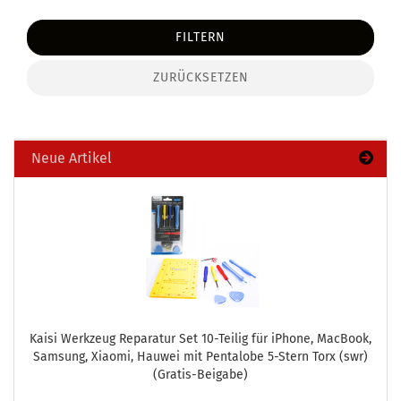
FILTERN
ZURÜCKSETZEN
Neue Artikel
Kaisi Werk­zeug Re­pa­ra­tur Set 10-​Teilig für iPho­ne, MacBook,
Sam­sung, Xiao­mi, Hau­wei mit Pen­talo­be 5-​Stern Torx (swr)
(Gratis-​Beigabe)