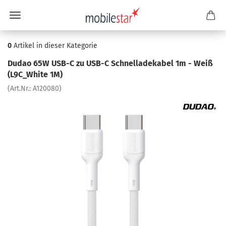
0
Artikel in dieser Kategorie
Dudao 65W USB-C zu USB-C Schnell­a­de­ka­bel 1m - Weiß
(L9C_White 1M)
(Art.Nr.:
A120080
)