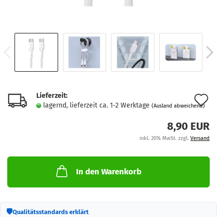
Lieferzeit:
A
lagernd, lieferzeit ca. 1-2 Werktage
(Ausland abweichend)
d
8,90 EUR
M
inkl. 20% MwSt. zzgl.
Versand
In den Warenkorb
🛡
Qualitätsstandards erklärt