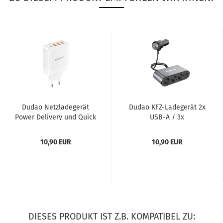
Dudao Netz­la­de­ge­rät
Dudao KFZ-​La­de­ge­rät 2x
Power De­li­very und Quick
USB-A / 3x
Char­ge 3.0 3x USB-A...
Zigarettenanzünder-​​
Split­ter...
10,90 EUR
10,90 EUR
DIESES PRODUKT IST Z.B. KOMPATIBEL ZU: