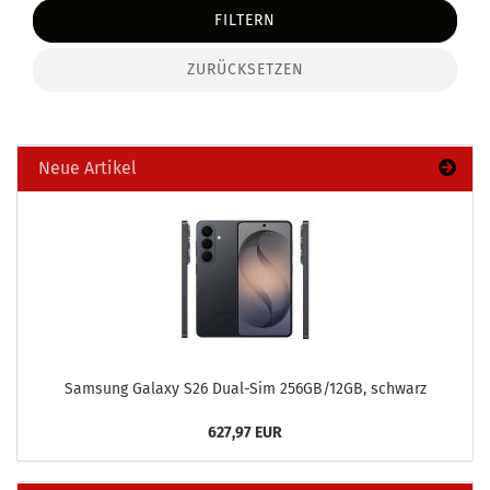
FILTERN
ZURÜCKSETZEN
Neue Artikel
Sam­sung Ga­la­xy S26 Dual-​Sim 256GB/12GB, schwarz
627,97 EUR