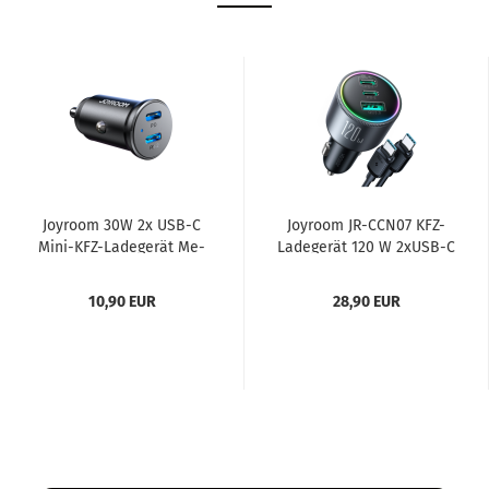
Joy­room 30W 2x USB-C
Joy­room JR-​CCN07 KFZ-​
Mini-​KFZ-​Ladegerät Me­
La­de­ge­rät 120 W 2xUSB-​​C
tall De­sign, schwarz...
USB-A + USB-​C-​Kabel...
10,90 EUR
28,90 EUR