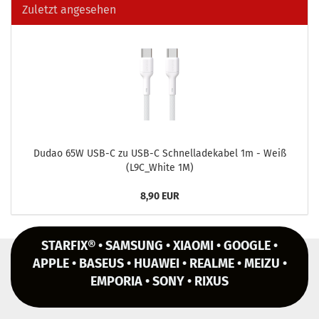
Zuletzt angesehen
Dudao 65W USB-C zu USB-C Schnell­a­de­ka­bel 1m - Weiß
(L9C_White 1M)
8,90 EUR
STARFIX® • SAMSUNG • XIAOMI • GOOGLE •
APPLE • BASEUS • HUAWEI • REALME • MEIZU •
EMPORIA • SONY • RIXUS