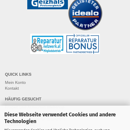
QUICK LINKS
Mein Konto
Kontakt
HÄUFIG GESUCHT
Fragen und Antworten Webshop
Fragen & Antworten Reparatur
Diese Webseite verwendet Cookies und andere
Qualitätsstandards für Ersatzteile
Technologien
Reparaturablauf