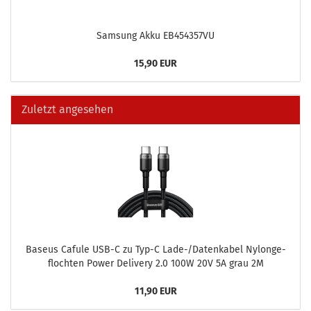
Sam­sung Akku EB454357VU
15,90 EUR
Zuletzt angesehen
Ba­seus Ca­fu­le USB-C zu Typ-C Lade-/Da­ten­ka­bel Ny­lon­ge­
floch­ten Power De­li­very 2.0 100W 20V 5A grau 2M
11,90 EUR