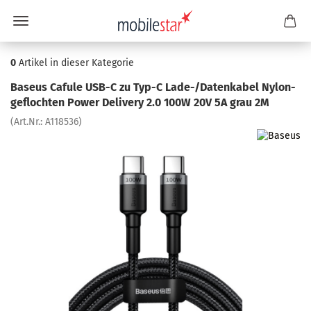
0
Artikel in dieser Kategorie
Ba­seus Ca­fu­le USB-C zu Typ-C Lade-/Da­ten­ka­bel Ny­lon­
ge­floch­ten Power De­li­very 2.0 100W 20V 5A grau 2M
(Art.Nr.:
A118536
)