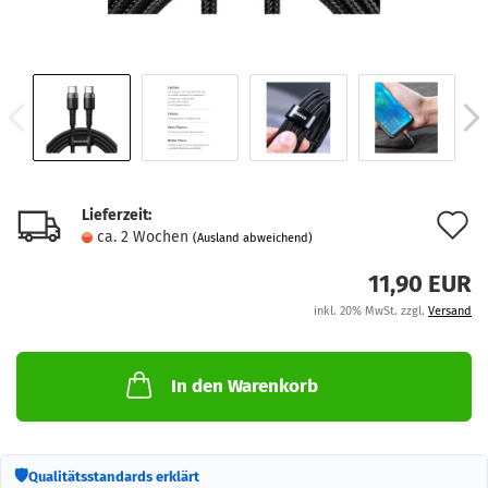
Lieferzeit:
A
ca. 2 Wochen
(Ausland abweichend)
d
11,90 EUR
M
inkl. 20% MwSt. zzgl.
Versand
In den Warenkorb
🛡
Qualitätsstandards erklärt