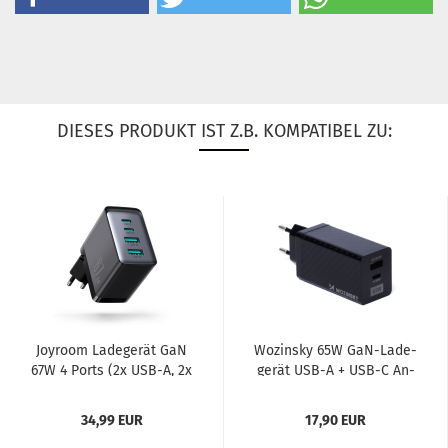
DIESES PRODUKT IST Z.B. KOMPATIBEL ZU:
Joy­room La­de­ge­rät GaN
Wo­zin­sky 65W GaN-​La­de­
67W 4 Ports (2x USB-A, 2x
ge­rät USB-A + USB-C An­
USB-C) + Kabel...
schluss un­ter­stützt...
34,99 EUR
17,90 EUR