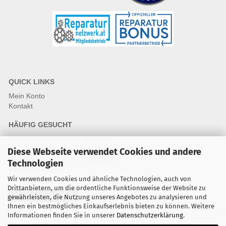
QUICK LINKS
Mein Konto
Kontakt
HÄUFIG GESUCHT
Fragen und Antworten Webshop
Fragen & Antworten Reparatur
Diese Webseite verwendet Cookies und andere
Qualitätsstandards für Ersatzteile
Technologien
Reparaturablauf
Wir verwenden Cookies und ähnliche Technologien, auch von
Drittanbietern, um die ordentliche Funktionsweise der Website zu
Vertrag widerrufen
gewährleisten, die Nutzung unseres Angebotes zu analysieren und
Ihnen ein bestmögliches Einkaufserlebnis bieten zu können. Weitere
Informationen finden Sie in unserer
Datenschutzerklärung
.
Zertifizierter & sicherer Onlineshop