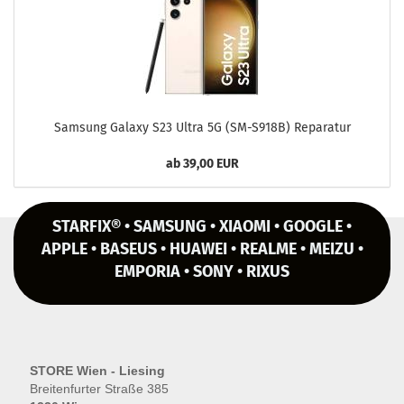
Sam­sung Ga­la­xy S23 Ultra 5G (SM-​S918B) Re­pa­ra­tur
ab 39,00 EUR
STARFIX® • SAMSUNG • XIAOMI • GOOGLE •
APPLE • BASEUS • HUAWEI • REALME • MEIZU •
EMPORIA • SONY • RIXUS
STORE Wien - Liesing
Breitenfurter Straße 385