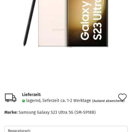
Lieferzeit:
A
lagernd, lieferzeit ca. 1-2 Werktage
(Ausland abweichend)
d
Marke:
Samsung Galaxy S23 Ultra 5G (SM-S918B)
M
Reparaturart: