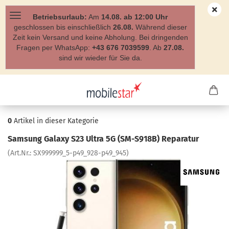
Betriebsurlaub:
Am
14.08. ab 12:00 Uhr
geschlossen bis einschließlich
26.08.
Während dieser
Zeit kein Versand und keine Abholung. Bei dringenden
Fragen per WhatsApp:
+43 676 7039599
. Ab
27.08.
sind wir wieder für Sie da.
0
Artikel in dieser Kategorie
Sam­sung Ga­la­xy S23 Ultra 5G (SM-​S918B) Re­pa­ra­tur
(Art.Nr.:
SX999999_5-​p49_928-p49_945
)