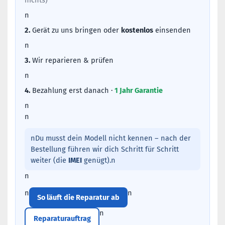
nichts)
n
2.
Gerät zu uns bringen oder
kostenlos
einsenden
n
3.
Wir reparieren & prüfen
n
4.
Bezahlung erst danach ·
1 Jahr Garantie
n
n
nDu musst dein Modell nicht kennen – nach der
Bestellung führen wir dich Schritt für Schritt
weiter (die
IMEI
genügt).n
n
n
n
So läuft die Reparatur ab
n
Reparaturauftrag