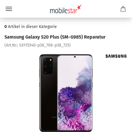
0
Artikel in dieser Kategorie
Sam­sung Ga­la­xy S20 Plus (SM-​G985) Re­pa­ra­tur
(Art.Nr.:
SX115540-​p38_708-p38_725
)