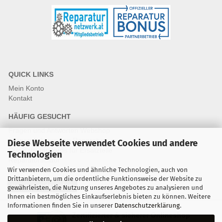
QUICK LINKS
Mein Konto
Kontakt
HÄUFIG GESUCHT
Fragen und Antworten Webshop
Fragen & Antworten Reparatur
Diese Webseite verwendet Cookies und andere
Qualitätsstandards für Ersatzteile
Technologien
Reparaturablauf
Wir verwenden Cookies und ähnliche Technologien, auch von
Drittanbietern, um die ordentliche Funktionsweise der Website zu
Vertrag widerrufen
gewährleisten, die Nutzung unseres Angebotes zu analysieren und
Ihnen ein bestmögliches Einkaufserlebnis bieten zu können. Weitere
Informationen finden Sie in unserer
Datenschutzerklärung
.
Zertifizierter & sicherer Onlineshop