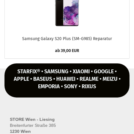
Sam­sung Ga­la­xy S20 Plus (SM-​G985) Re­pa­ra­tur
ab 39,00 EUR
STARFIX® • SAMSUNG • XIAOMI • GOOGLE •
APPLE • BASEUS • HUAWEI • REALME • MEIZU •
EMPORIA • SONY • RIXUS
STORE Wien - Liesing
Breitenfurter Straße 385
1230 Wien