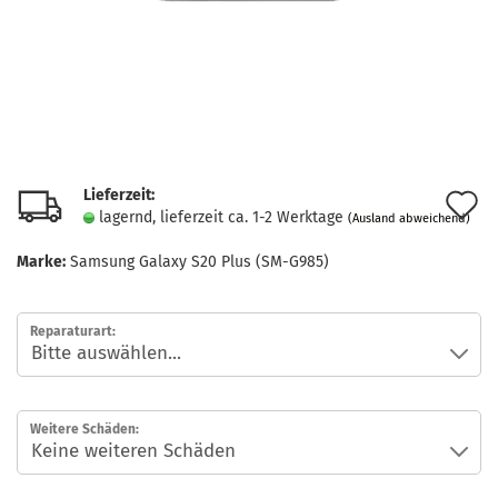
Lieferzeit:
A
lagernd, lieferzeit ca. 1-2 Werktage
(Ausland abweichend)
d
Marke:
Samsung Galaxy S20 Plus (SM-G985)
M
Reparaturart:
Weitere Schäden: