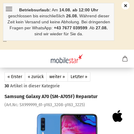
Betriebsurlaub:
Am
14.08. ab 12:00 Uhr
geschlossen bis einschließlich
26.08.
Während dieser
Zeit kein Versand und keine Abholung. Bei dringenden
Fragen per WhatsApp:
+43 7677 039599
. Ab
27.08.
sind wir wieder für Sie da.
```
« Erster
« zurück
weiter »
Letzter »
30
Artikel in dieser Kategorie
Sam­sung Ga­la­xy A70 (SM-​A705F) Re­pa­ra­tur
(Art.Nr.:
SX999999_61-​p163_3208-p163_3225
)