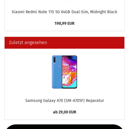
Xiao­mi Redmi Note 11S 5G 64GB Dual-​Sim, Mid­night Black
198,99 EUR
Zuletzt angesehen
Sam­sung Ga­la­xy A70 (SM-​A705F) Re­pa­ra­tur
ab 29,00 EUR