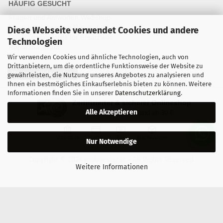
HÄUFIG GESUCHT
Fragen und Antworten Webshop
Fragen & Antworten Reparatur
Diese Webseite verwendet Cookies und andere
Qualitätsstandards für Ersatzteile
Technologien
Reparaturablauf
Wir verwenden Cookies und ähnliche Technologien, auch von
Drittanbietern, um die ordentliche Funktionsweise der Website zu
Vertrag widerrufen
gewährleisten, die Nutzung unseres Angebotes zu analysieren und
Ihnen ein bestmögliches Einkaufserlebnis bieten zu können. Weitere
Informationen finden Sie in unserer
Datenschutzerklärung
.
Zertifizierter & sicherer Onlineshop
Alle Akzeptieren
Kostenloser Versand ab 30 €
Vorkasse
Karte
Bar
Nachnahme
Nur Notwendige
Copyright © 2024 mobilestar.at - All Rights Reserved.
Weitere Informationen