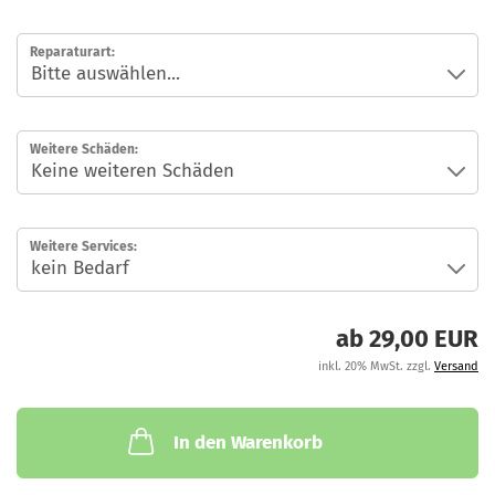
M
Reparaturart:
Weitere Schäden:
Weitere Services:
ab 29,00 EUR
inkl. 20% MwSt. zzgl.
Versand
In den Warenkorb