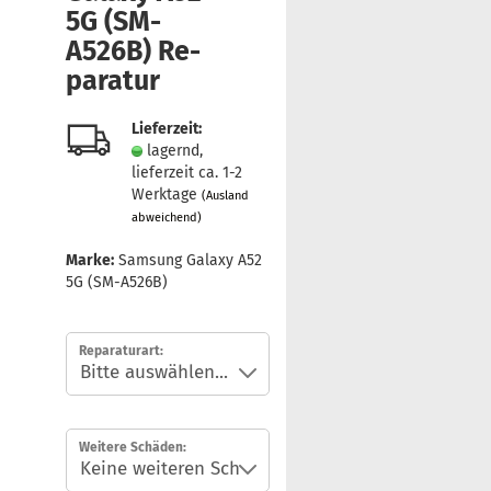
5G (SM-​
A526B) Re­
pa­ra­tur
Lieferzeit:
lagernd,
lieferzeit ca. 1-2
Werktage
(Ausland
abweichend)
Marke:
Samsung Galaxy A52
5G (SM-A526B)
Reparaturart:
Weitere Schäden: