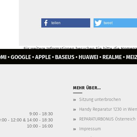
teilen
tweet
Für weitere Informationen besuchen Sie bitte die
Homepa
MI • GOOGLE • APPLE • BASEUS • HUAWEI • REALME • MEIZ
MEHR ÜBER...
Sitzung unterbrochen
Handy Reparatur 1230 in Wien 
9:00 - 18:30
REPARATURBONUS Österreich
:00 - 12:00 & 14:00 - 18:30
10:00 - 16:00
Impressum