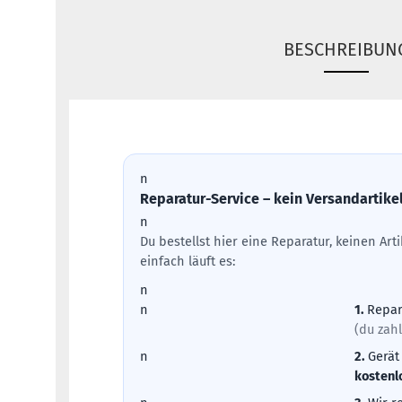
BESCHREIBUN
n
Reparatur-Service – kein Versandartike
n
Du bestellst hier eine Reparatur, keinen Ar
einfach läuft es:
n
n
1.
Repar
(du zahl
n
2.
Gerät
kostenl