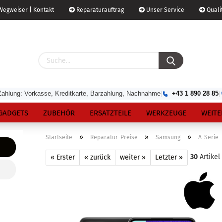
egweiser | Kontakt
Reparaturauftrag
Unser Service
Qualit
Zahlung: Vorkasse, Kreditkarte, Barzahlung, Nachnahme
|
+43 1 890 28 85
|
GADGETS
ZUBEHÖR
ERSATZTEILE
WERKZEUGE
WEITE
»
»
»
Startseite
Reparatur-Preise
Samsung
A-Serie
30
Artikel
« Erster
« zurück
weiter »
Letzter »