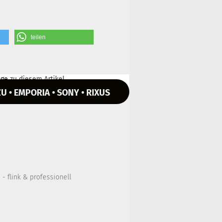
teilen
ge
zu diesem Artikel.
U • EMPORIA • SONY • RIXUS
- flink & professionell