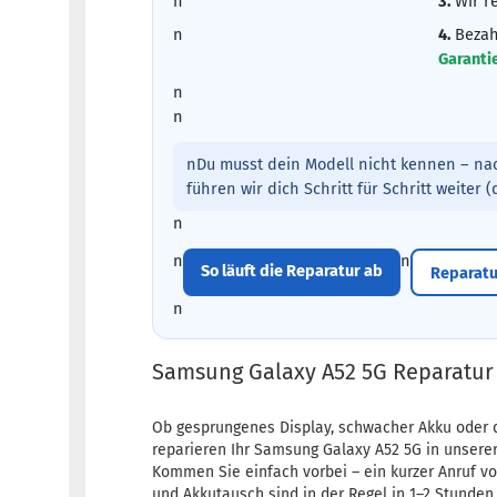
n
3.
Wir r
n
4.
Bezah
Garanti
n
n
nDu musst dein Modell nicht kennen – na
führen wir dich Schritt für Schritt weiter 
n
n
n
So läuft die Reparatur ab
Reparatu
n
Samsung Galaxy A52 5G Reparatur
Ob gesprungenes Display, schwacher Akku oder 
reparieren Ihr Samsung Galaxy A52 5G in unserer 
Kommen Sie einfach vorbei – ein kurzer Anruf vo
und Akkutausch sind in der Regel in 1–2 Stunden