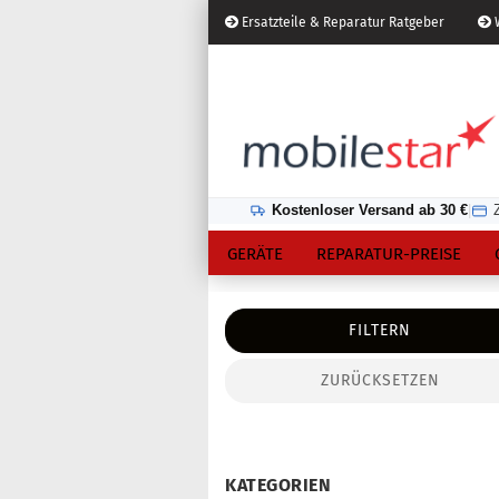
Ersatzteile & Reparatur Ratgeber
W
Österreich
Kundenlogin
Lieferland
Kostenloser Versand ab 30 €
|
GERÄTE
REPARATUR-PREISE
FILTERN
ZURÜCKSETZEN
Konto erstellen
Passwort vergessen?
KATEGORIEN