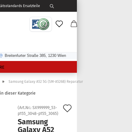
ätsstandards Ersatzteile
Breitenfurter Straße 385, 1230 Wien
RE
»
Samsung Galaxy A52 5G (SM-A526B) Reparatur
 in dieser Kategorie
Auf
(Art.Nr.:
SX999999_53-
p155_3048-p155_3065
)
den
Sam­sung
Merkzettel
Ga­la­xy A52