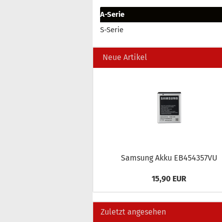
A-Serie
S-Serie
Neue Artikel
Sam­sung Akku EB454357VU
15,90 EUR
Zuletzt angesehen