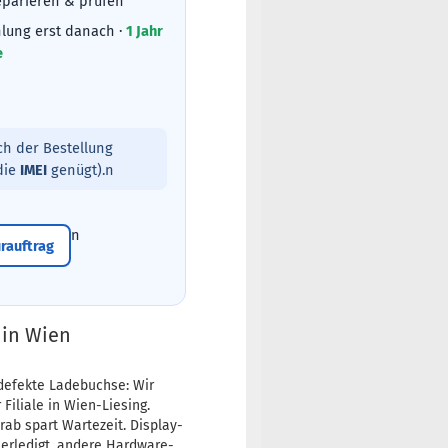
eparieren & prüfen
lung erst danach ·
1 Jahr
e
ch der Bestellung
(die
IMEI
genügt).n
n
rauftrag
 in Wien
defekte Ladebuchse: Wir
Filiale in Wien-Liesing.
rab spart Wartezeit. Display-
 erledigt, andere Hardware-