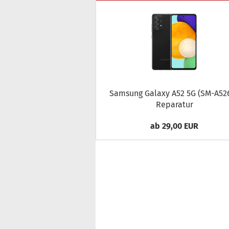
Sam­sung Ga­la­xy A52 5G (SM-​A52
Re­pa­ra­tur
ab 29,00 EUR