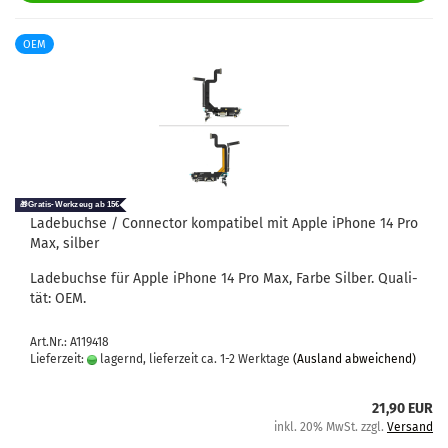
OEM
La­de­buch­se / Con­nec­tor kom­pa­ti­bel mit Apple iPho­ne 14 Pro
Max, sil­ber
La­de­buch­se für Apple iPho­ne 14 Pro Max, Farbe Sil­ber. Qua­li­
tät: OEM.
Art.Nr.: A119418
Lieferzeit:
lagernd, lieferzeit ca. 1-2 Werktage
(Ausland abweichend)
21,90 EUR
inkl. 20% MwSt. zzgl.
Versand