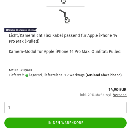
Licht/Ka­me­ra­licht Flex Kabel pas­send für Apple iPho­ne 14
Pro Max (Pul­led)
Kamera-​Modul für Apple iPho­ne 14 Pro Max. Qua­li­tät: Pul­led.
Art.Nr.: A119410
Lieferzeit:
lagernd, lieferzeit ca. 1-2 Werktage
(Ausland abweichend)
14,90 EUR
inkl. 20% MwSt. zzgl.
Versand
IN DEN WARENKORB