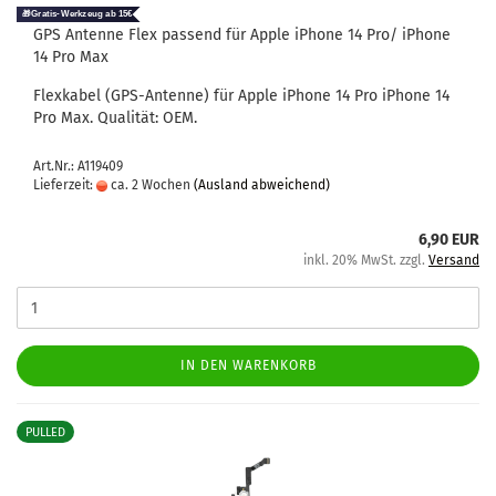
GPS An­ten­ne Flex pas­send für Apple iPho­ne 14 Pro/ iPho­ne
14 Pro Max
Flex­ka­bel (GPS-​Antenne) für Apple iPho­ne 14 Pro iPho­ne 14
Pro Max. Qua­li­tät: OEM.
Art.Nr.: A119409
Lieferzeit:
ca. 2 Wochen
(Ausland abweichend)
6,90 EUR
inkl. 20% MwSt. zzgl.
Versand
IN DEN WARENKORB
PULLED