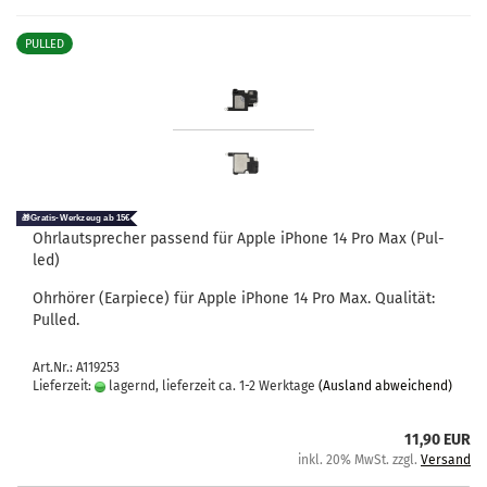
PULLED
Ohr­laut­spre­cher pas­send für Apple iPho­ne 14 Pro Max (Pul­
led)
Ohr­hö­rer (Ear­pie­ce) für Apple iPho­ne 14 Pro Max. Qua­li­tät:
Pul­led.
Art.Nr.: A119253
Lieferzeit:
lagernd, lieferzeit ca. 1-2 Werktage
(Ausland abweichend)
11,90 EUR
inkl. 20% MwSt. zzgl.
Versand