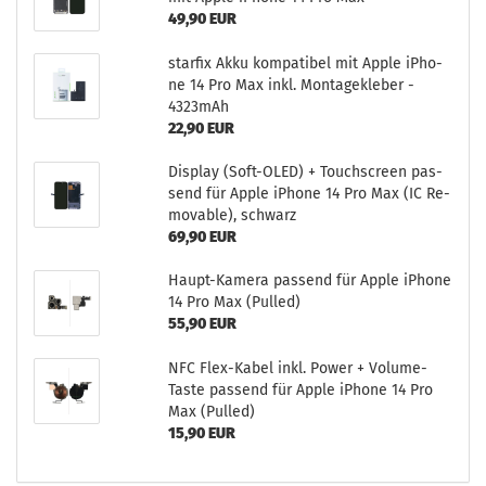
49,90 EUR
star­fix Akku kom­pa­ti­bel mit Apple iPho­
ne 14 Pro Max inkl. Mon­ta­ge­kle­ber -
4323mAh
22,90 EUR
Dis­play (Soft-​OLED) + Touch­screen pas­
send für Apple iPho­ne 14 Pro Max (IC Re­
mo­va­ble), schwarz
69,90 EUR
Haupt-​Kamera pas­send für Apple iPho­ne
14 Pro Max (Pul­led)
55,90 EUR
NFC Flex-​Kabel inkl. Power + Volume-​
Taste pas­send für Apple iPho­ne 14 Pro
Max (Pul­led)
15,90 EUR