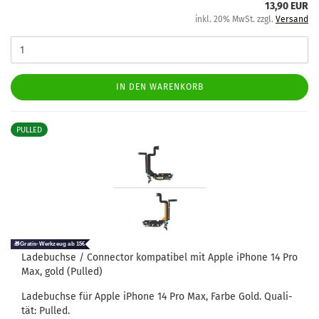
13,90 EUR
inkl. 20% MwSt. zzgl.
Versand
IN DEN WARENKORB
PULLED
La­de­buch­se / Con­nec­tor kom­pa­ti­bel mit Apple iPho­ne 14 Pro
Max, gold (Pul­led)
La­de­buch­se für Apple iPho­ne 14 Pro Max, Farbe Gold. Qua­li­
tät: Pul­led.