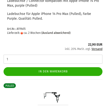
La­de­buch­se / Con­nec­tor kom­pa­ti­bel mit Apple iPho­ne 14 Pro
Max, purp­le (Pul­led)
La­de­buch­se für Apple iPho­ne 14 Pro Max (Pul­led), Farbe
Purp­le. Qua­li­tät: Pul­led.
Art.Nr.: A119415
Lieferzeit:
ca. 2 Wochen
(Ausland abweichend)
22,90 EUR
inkl. 20% MwSt. zzgl.
Versand
IN DEN WARENKORB
PULLED