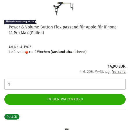
Power & Vo­lu­me But­ton Flex pas­send für Apple für iPho­ne
14 Pro Max (Pul­led)
Art.Nr.: A119416
Lieferzeit:
ca. 2 Wochen
(Ausland abweichend)
14,90 EUR
inkl. 20% MwSt. zzgl.
Versand
IN DEN WARENKORB
PULLED