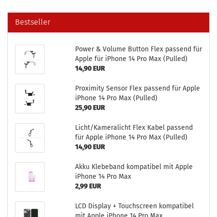
Bestseller
Power & Vo­lu­me But­ton Flex pas­send für
Apple für iPho­ne 14 Pro Max (Pul­led)
14,90 EUR
Pro­xi­mi­ty Sen­sor Flex pas­send für Apple
iPho­ne 14 Pro Max (Pul­led)
25,90 EUR
Licht/Ka­me­ra­licht Flex Kabel pas­send
für Apple iPho­ne 14 Pro Max (Pul­led)
14,90 EUR
Akku Kle­be­band kom­pa­ti­bel mit Apple
iPho­ne 14 Pro Max
2,99 EUR
LCD Dis­play + Touch­screen kom­pa­ti­bel
mit Apple iPho­ne 14 Pro Max