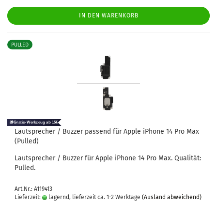
IN DEN WARENKORB
PULLED
Laut­spre­cher / Buz­zer pas­send für Apple iPho­ne 14 Pro Max
(Pul­led)
Laut­spre­cher / Buz­zer für Apple iPho­ne 14 Pro Max. Qua­li­tät:
Pul­led.
Art.Nr.: A119413
Lieferzeit:
lagernd, lieferzeit ca. 1-2 Werktage
(Ausland abweichend)