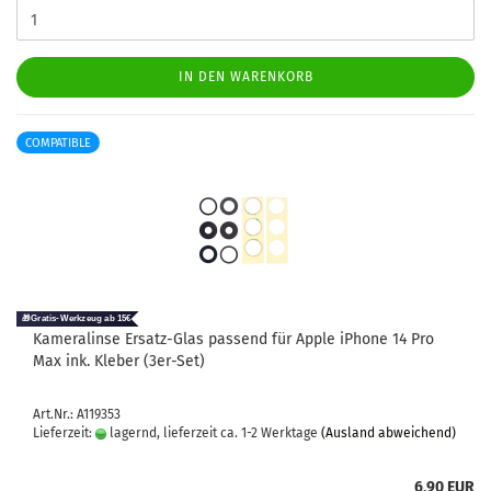
IN DEN WARENKORB
COMPATIBLE
Ka­me­ra­lin­se Ersatz-​​Glas pas­send für Apple iPho­ne 14 Pro
Max ink. Kle­ber (3er-​Set)
Art.Nr.: A119353
Lieferzeit:
lagernd, lieferzeit ca. 1-2 Werktage
(Ausland abweichend)
6,90 EUR