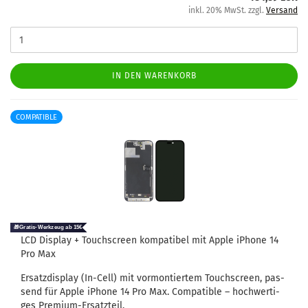
inkl. 20% MwSt. zzgl.
Versand
IN DEN WARENKORB
COMPATIBLE
LCD Dis­play + Touch­screen kom­pa­ti­bel mit Apple iPho­ne 14
Pro Max
Er­satz­dis­play (In-​Cell) mit vor­mon­tier­tem Touch­screen, pas­
send für Apple iPho­ne 14 Pro Max. Com­pa­ti­ble – hoch­wer­ti­
ges Premium-​Ersatzteil.