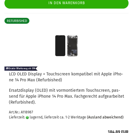
IN DEN WARENKORB
REFURBISHED
LCD OLED Dis­play + Touch­screen kom­pa­ti­bel mit Apple iPho­
ne 14 Pro Max (Re­fur­bis­hed)
Er­satz­dis­play (OLED) mit vor­mon­tier­tem Touch­screen, pas­
send für Apple iPho­ne 14 Pro Max. Fach­ge­recht auf­ge­ar­bei­tet
(Re­fur­bis­hed).
Art.Nr.: A118987
Lieferzeit:
lagernd, lieferzeit ca. 1-2 Werktage
(Ausland abweichend)
184,89 EUR