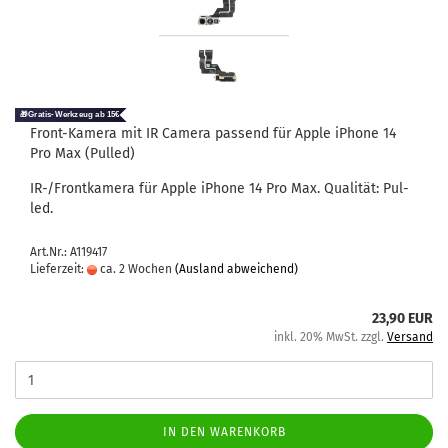
Front-​​Ka­me­ra mit IR Ca­me­ra pas­send für Apple iPho­ne 14
Pro Max (Pul­led)
IR-/Front­ka­me­ra für Apple iPho­ne 14 Pro Max. Qua­li­tät: Pul­
led.
Art.Nr.: A119417
Lieferzeit:
ca. 2 Wochen
(Ausland abweichend)
23,90 EUR
inkl. 20% MwSt. zzgl.
Versand
IN DEN WARENKORB