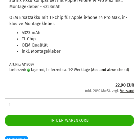
star­fix Akku kom­pa­ti­bel mit Apple iPho­ne 14 Pro Max inkl.
Mon­ta­ge­kle­ber - 4323mAh
OEM Er­satz­ak­ku mit TI-​Chip für Apple iPho­ne 14 Pro Max, in­
klu­si­ve Mon­ta­ge­kle­ber.
4323 mAh
TI-​Chip
OEM Qua­li­tät
inkl. Mon­ta­ge­kle­ber
Art.Nr.: A119097
Lieferzeit:
lagernd, lieferzeit ca. 1-2 Werktage
(Ausland abweichend)
22,90 EUR
inkl. 20% MwSt. zzgl.
Versand
IN DEN WARENKORB