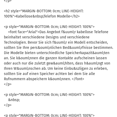
</p>
<h2 style="MARGIN-BOTTOM: 0cm; LINE-HEIGHT:
100%">Kabellose&nbsp;Telefon Modelle</h2>
<p style="MARGIN-BOTTOM: 0cm; LINE-HEIGHT: 100%">
<font face="Arial">Das Angebot f&uuml;r kabellose Telefone
beinhaltet verschiedene Designs und verschiedene
Technologien. Bevor Sie sich f&uuml;r ein Modell entscheiden,
sollten Sie Ihre pers&ouml;nlichen Bed&uuml;rfnisse bestimmen.
Die Modelle bieten unterschiedliche Speicherkapazit&auml;ten
an. Sie k&ouml;nnen die ganzen Kontakte aufscheinen lassen
oder auch nur die zuletzt gew&auml;hlten, dass h&auml;ngt von
Ihren W&uuml;nschen ab. Um keine Einbu&szlig;en zu erleben,
sollten Sie auf einen Speicher achten bei dem Sie alle
Rufnummern abspeichern k&ouml;nnen. </font>
</p>
<p style="MARGIN-BOTTOM: 0cm; LINE-HEIGHT: 100%">
&nbsp;
</p>
<p style="MARGIN-BOTTOM: 0cm; LINE-HEIGHT: 100%">