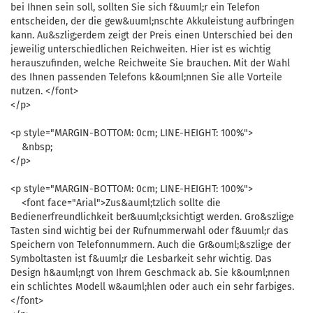
bei Ihnen sein soll, sollten Sie sich f&uuml;r ein Telefon
entscheiden, der die gew&uuml;nschte Akkuleistung aufbringen
kann. Au&szlig;erdem zeigt der Preis einen Unterschied bei den
jeweilig unterschiedlichen Reichweiten. Hier ist es wichtig
herauszufinden, welche Reichweite Sie brauchen. Mit der Wahl
des Ihnen passenden Telefons k&ouml;nnen Sie alle Vorteile
nutzen. </font>
</p>
<p style="MARGIN-BOTTOM: 0cm; LINE-HEIGHT: 100%">
&nbsp;
</p>
<p style="MARGIN-BOTTOM: 0cm; LINE-HEIGHT: 100%">
<font face="Arial">Zus&auml;tzlich sollte die
Bedienerfreundlichkeit ber&uuml;cksichtigt werden. Gro&szlig;e
Tasten sind wichtig bei der Rufnummerwahl oder f&uuml;r das
Speichern von Telefonnummern. Auch die Gr&ouml;&szlig;e der
Symboltasten ist f&uuml;r die Lesbarkeit sehr wichtig. Das
Design h&auml;ngt von Ihrem Geschmack ab. Sie k&ouml;nnen
ein schlichtes Modell w&auml;hlen oder auch ein sehr farbiges.
</font>