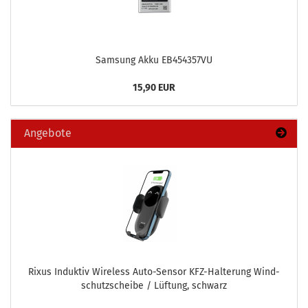
Sam­sung Akku EB454357VU
15,90 EUR
Angebote
Rixus In­duk­tiv Wire­less Auto-​Sensor KFZ-​Halterung Wind­
schutz­schei­be / Lüf­tung, schwarz