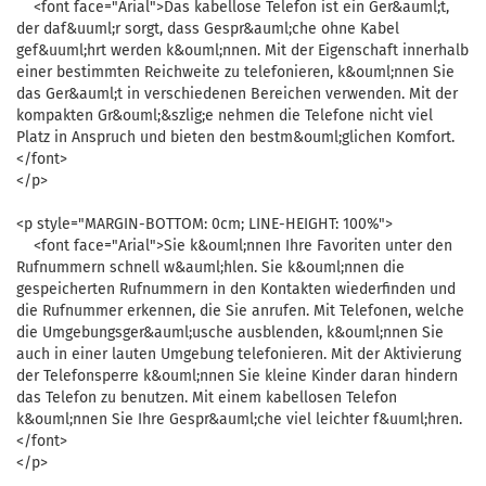
<font face="Arial">Das kabellose Telefon ist ein Ger&auml;t,
der daf&uuml;r sorgt, dass Gespr&auml;che ohne Kabel
gef&uuml;hrt werden k&ouml;nnen. Mit der Eigenschaft innerhalb
einer bestimmten Reichweite zu telefonieren, k&ouml;nnen Sie
das Ger&auml;t in verschiedenen Bereichen verwenden. Mit der
kompakten Gr&ouml;&szlig;e nehmen die Telefone nicht viel
Platz in Anspruch und bieten den bestm&ouml;glichen Komfort.
</font>
</p>
<p style="MARGIN-BOTTOM: 0cm; LINE-HEIGHT: 100%">
<font face="Arial">Sie k&ouml;nnen Ihre Favoriten unter den
Rufnummern schnell w&auml;hlen. Sie k&ouml;nnen die
gespeicherten Rufnummern in den Kontakten wiederfinden und
die Rufnummer erkennen, die Sie anrufen. Mit Telefonen, welche
die Umgebungsger&auml;usche ausblenden, k&ouml;nnen Sie
auch in einer lauten Umgebung telefonieren. Mit der Aktivierung
der Telefonsperre k&ouml;nnen Sie kleine Kinder daran hindern
das Telefon zu benutzen. Mit einem kabellosen Telefon
k&ouml;nnen Sie Ihre Gespr&auml;che viel leichter f&uuml;hren.
</font>
</p>