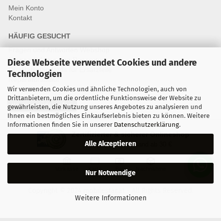
Mein Konto
Kontakt
HÄUFIG GESUCHT
Fragen und Antworten Webshop
Fragen & Antworten Reparatur
Diese Webseite verwendet Cookies und andere
Qualitätsstandards für Ersatzteile
Technologien
Reparaturablauf
Wir verwenden Cookies und ähnliche Technologien, auch von
Drittanbietern, um die ordentliche Funktionsweise der Website zu
Vertrag widerrufen
gewährleisten, die Nutzung unseres Angebotes zu analysieren und
Ihnen ein bestmögliches Einkaufserlebnis bieten zu können. Weitere
Informationen finden Sie in unserer
Datenschutzerklärung
.
Zertifizierter & sicherer Onlineshop
Alle Akzeptieren
Kostenloser Versand ab 30 €
Vorkasse
Karte
Bar
Nachnahme
Nur Notwendige
Copyright © 2024 mobilestar.at - All Rights Reserved.
Weitere Informationen