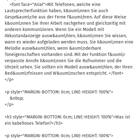
<font face="Arial">Mit Telefonen, welche eine
Lautsprecherfunktion haben, k&ouml;nnen Sie auch
Gespr&auml;che aus der Ferne f&uuml;hren. Auf diese Weise
k&ouml;nnen Sie Ihrer Arbeit nachgehen und gleichzeitig mit
anderen kommunizieren. Wenn Sie ein Modell mit
Akkustandanzeige ausw&auml;hlen, k&ouml;nnen Sie wissen,
wann es wieder aufgeladen werden muss. Sie k&ouml;nnen eine
Melodie ausw&auml;hlen, wenn &auml;nderbare
Toneigenschaften vorhanden sind. Mit der Funktion f&uuml;r
verpasste Anrufe k&ouml;nnen Sie die Rufnummer und die
Uhrzeit sehen. Sie sollten ein Modell ausw&auml;hlen, der Ihren
Bed&uuml;rfnissen und W&uuml;nschen entspricht. </font>
</p>
<p style="MARGIN-BOTTOM: 0cm; LINE-HEIGHT: 100%">
&nbsp;
</p>
<h3 style="MARGIN-BOTTOM: 0cm; LINE-HEIGHT: 100%">Was ist
ein kabelloses Telefon?</h3>
<p style="MARGIN-BOTTOM: 0cm; LINE-HEIGHT: 100%">