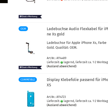
La­de­buch­se Audio Flex­ka­bel für i
OEM
ne Xs gold
La­de­buch­se für Apple iPho­ne Xs, Farbe
Gold. Qua­li­tät: OEM.
Art.Nr.: A114489
Lieferzeit:
lagernd, lieferzeit ca. 1-2 Werkta
(Ausland abweichend)
Dis­play Kle­be­fo­lie pas­send für iPh
COMPATIBLE
XS
Art.Nr.: A114723
Lieferzeit:
lagernd, lieferzeit ca. 1-2 Werkta
(Ausland abweichend)