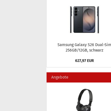
Sam­sung Ga­la­xy S26 Dual-​Si
256GB/12GB, schwarz
627,97 EUR
Angebote