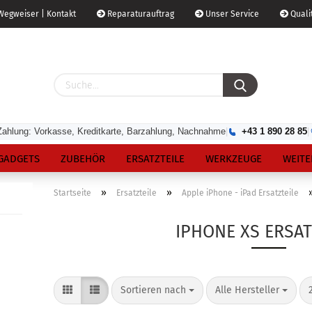
egweiser | Kontakt
Reparaturauftrag
Unser Service
Qualit
Zahlung: Vorkasse, Kreditkarte, Barzahlung, Nachnahme
|
+43 1 890 28 85
|
GADGETS
ZUBEHÖR
ERSATZTEILE
WERKZEUGE
WEITE
»
»
Startseite
Ersatzteile
Apple iPhone - iPad Ersatzteile
IPHONE XS ERSAT
Sortieren nach
Alle Hersteller