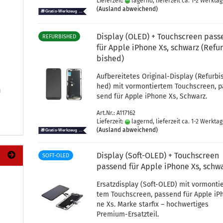
Lieferzeit:
lagernd, lieferzeit ca. 1-2 Werkta
(Ausland abweichend)
Dis­play (OLED) + Touch­screen pas­
REFURBISHED
für Apple iPho­ne Xs, schwarz (Re­fur
bis­hed)
Auf­be­rei­te­tes Original-​Display (Re­fur­bi
hed) mit vor­mon­tier­tem Touch­screen, 
m
send für Apple iPho­ne Xs, Schwarz.
Art.Nr.: A117162
Lieferzeit:
lagernd, lieferzeit ca. 1-2 Werkta
(Ausland abweichend)
Dis­play (Soft-​OLED) + Touch­screen
SOFT-OLED
pas­send für Apple iPho­ne Xs, schw
Er­satz­dis­play (Soft-​OLED) mit vor­mon­ti
tem Touch­screen, pas­send für Apple iP
ne Xs. Marke star­fix – hoch­wer­ti­ges
Premium-​Ersatzteil.