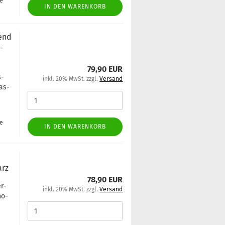
ge
IN DEN WARENKORB
send
­
79,90 EUR
s­
inkl. 20% MwSt. zzgl.
Versand
pas­
ge
IN DEN WARENKORB
arz
78,90 EUR
er­
inkl. 20% MwSt. zzgl.
Versand
ho­