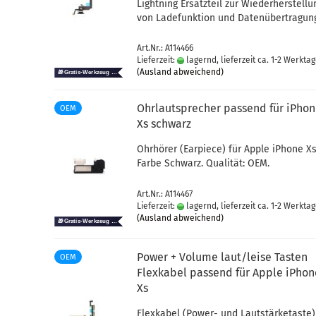
Light­ning Er­satz­teil zur Wie­der­her­stel­l
von La­de­funk­ti­on und Da­ten­über­tra­gun
Art.Nr.: A114466
Lieferzeit:
lagernd, lieferzeit ca. 1-2 Werkta
(Ausland abweichend)
Ohr­laut­spre­cher pas­send für iPho­
OEM
Xs schwarz
Ohr­hö­rer (Ear­pie­ce) für Apple iPho­ne Xs
Farbe Schwarz. Qua­li­tät: OEM.
Art.Nr.: A114467
Lieferzeit:
lagernd, lieferzeit ca. 1-2 Werkta
(Ausland abweichend)
Power + Vo­lu­me laut/leise Tas­ten
OEM
Flex­ka­bel pas­send für Apple iPho­
Xs
Flex­ka­bel (Power-​ und Laut­stär­ke­tas­te)