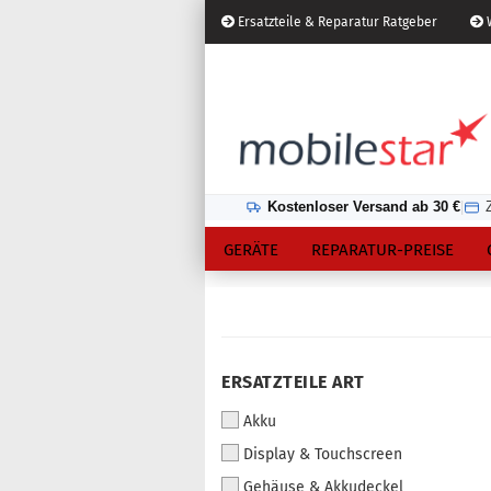
Ersatzteile & Reparatur Ratgeber
W
Österreich
Kundenlogin
Lieferland
Kostenloser Versand ab 30 €
|
GERÄTE
REPARATUR-PREISE
Konto erstellen
ERSATZTEILE ART
Passwort vergessen?
Akku
Display & Touchscreen
Gehäuse & Akkudeckel