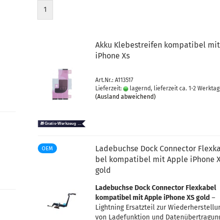
1
Akku Kle­be­strei­fen kom­pa­ti­bel mi
iPho­ne Xs
Art.Nr.: A113517
Lieferzeit:
lagernd, lieferzeit ca. 1-2 Werkta
(Ausland abweichend)
La­de­buch­se Dock Con­nec­tor Flex­k
OEM
bel kom­pa­ti­bel mit Apple iPho­ne 
gold
La­de­buch­se Dock Con­nec­tor Flex­ka­bel
kom­pa­ti­bel mit Apple iPho­ne XS gold
–
Light­ning Er­satz­teil zur Wie­der­her­stel­l
von La­de­funk­ti­on und Da­ten­über­tra­gun