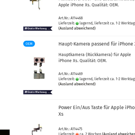
Apple iPho­ne Xs. Qua­li­tät: OEM.
Art.Nr.: A114468
Lieferzeit:
lagernd, lieferzeit ca. 1-2 Werkta
(Ausland abweichend)
Haupt-​​Ka­me­ra pas­send für iPho­ne
OEM
Haupt­ka­me­ra (Rück­ka­me­ra) für Apple
iPho­ne Xs. Qua­li­tät: OEM.
Art.Nr.: A114469
Lieferzeit:
lagernd, lieferzeit ca. 1-2 Werkta
(Ausland abweichend)
Power Ein/Aus Taste für Apple iPho
Xs
Art.Nr.: A114475
Lieferzeit:
ca. 2 Wochen
(Ausland abweiche