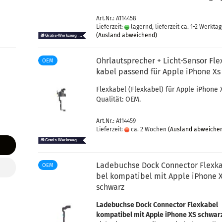
Art.Nr.: A114458
Lieferzeit:
lagernd, lieferzeit ca. 1-2 Werkta
(Ausland abweichend)
Ohr­laut­spre­cher + Licht-​​Sen­sor Fle
OEM
ka­bel pas­send für Apple iPho­ne Xs
Flex­ka­bel (Flex­ka­bel) für Apple iPho­ne 
Qua­li­tät: OEM.
Art.Nr.: A114459
Lieferzeit:
ca. 2 Wochen
(Ausland abweiche
La­de­buch­se Dock Con­nec­tor Flex­k
OEM
bel kom­pa­ti­bel mit Apple iPho­ne 
schwarz
La­de­buch­se Dock Con­nec­tor Flex­ka­bel
kom­pa­ti­bel mit Apple iPho­ne XS schwar