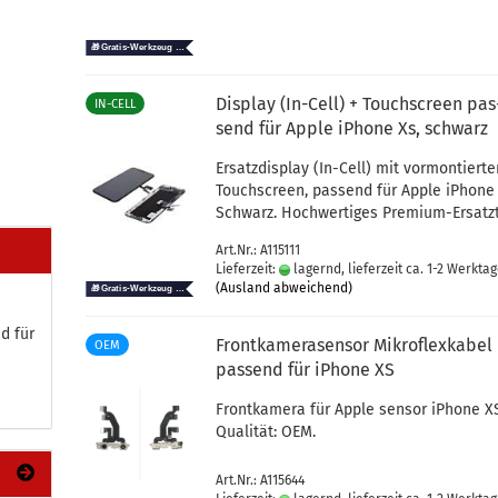
Dis­play (In-​Cell) + Touch­screen pas
IN-CELL
send für Apple iPho­ne Xs, schwarz
Er­satz­dis­play (In-​Cell) mit vor­mon­tier­t
Touch­screen, pas­send für Apple iPho­ne
Schwarz. Hoch­wer­ti­ges Premium-​Ersatzt
Art.Nr.: A115111
Lieferzeit:
lagernd, lieferzeit ca. 1-2 Werkta
(Ausland abweichend)
nd für
Front­ka­me­ra­sen­sor Mi­kro­flex­ka­bel
OEM
pas­send für iPho­ne XS
Front­ka­me­ra für Apple sen­sor iPho­ne X
Qua­li­tät: OEM.
Art.Nr.: A115644