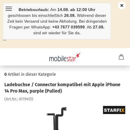
Betriebsurlaub:
Am
14.08. ab 12:00 Uhr
geschlossen bis einschließlich
26.08.
Während dieser
Zeit kein Versand und keine Abholung. Bei dringenden
Fragen per WhatsApp:
+43 7677 039599
. Ab
27.08.
sind wir wieder für Sie da.
```
0
Artikel in dieser Kategorie
La­de­buch­se / Con­nec­tor kom­pa­ti­bel mit Apple iPho­ne
14 Pro Max, purp­le (Pul­led)
(Art.Nr.:
A119415
)