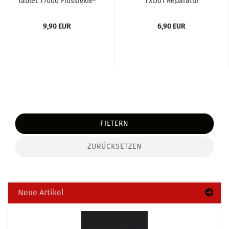
Ta­blet T7000 Flüs­sig­kle­
YXD01 Re­pa­ra­tur
ber für Ge­häu­se­tei­le...
Öffnungs-​​Werk­zeug für
Handy,...
9,90 EUR
6,90 EUR
FILTERN
ZURÜCKSETZEN
Neue Artikel