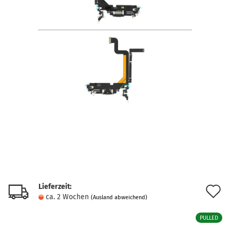
Lieferzeit:
A
ca. 2 Wochen
(Ausland abweichend)
d
PULLED
M