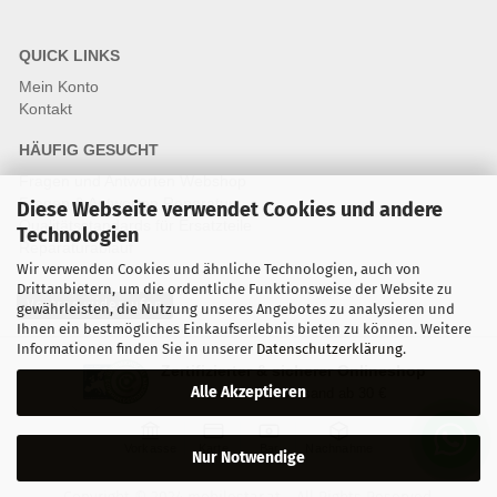
QUICK LINKS
Mein Konto
Kontakt
HÄUFIG GESUCHT
Fragen und Antworten Webshop
Fragen & Antworten Reparatur
Diese Webseite verwendet Cookies und andere
Qualitätsstandards für Ersatzteile
Technologien
Reparaturablauf
Wir verwenden Cookies und ähnliche Technologien, auch von
Drittanbietern, um die ordentliche Funktionsweise der Website zu
Vertrag widerrufen
gewährleisten, die Nutzung unseres Angebotes zu analysieren und
Ihnen ein bestmögliches Einkaufserlebnis bieten zu können. Weitere
Informationen finden Sie in unserer
Datenschutzerklärung
.
Zertifizierter & sicherer Onlineshop
Alle Akzeptieren
Kostenloser Versand ab 30 €
Vorkasse
Karte
Bar
Nachnahme
Nur Notwendige