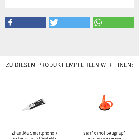
ZU DIESEM PRODUKT EMPFEHLEN WIR IHNEN:
Zhan­li­da Smart­pho­ne /
star­fix Prof Saug­napf