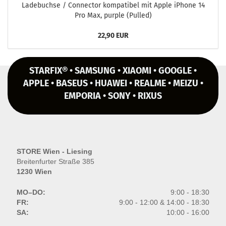
La­de­buch­se / Con­nec­tor kom­pa­ti­bel mit Apple iPho­ne 14
Pro Max, purp­le (Pul­led)
22,90 EUR
STARFIX® • SAMSUNG • XIAOMI • GOOGLE •
APPLE • BASEUS • HUAWEI • REALME • MEIZU •
EMPORIA • SONY • RIXUS
STORE Wien - Liesing
Breitenfurter Straße 385
1230 Wien
MO–DO:
9:00 - 18:30
FR:
9:00 - 12:00 & 14:00 - 18:30
SA:
10:00 - 16:00