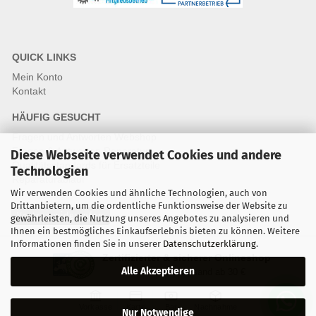
QUICK LINKS
Mein Konto
Kontakt
HÄUFIG GESUCHT
Fragen und Antworten Webshop
Fragen & Antworten Reparatur
Diese Webseite verwendet Cookies und andere
Qualitätsstandards für Ersatzteile
Technologien
Reparaturablauf
Wir verwenden Cookies und ähnliche Technologien, auch von
Drittanbietern, um die ordentliche Funktionsweise der Website zu
Vertrag widerrufen
gewährleisten, die Nutzung unseres Angebotes zu analysieren und
Ihnen ein bestmögliches Einkaufserlebnis bieten zu können. Weitere
Informationen finden Sie in unserer
Datenschutzerklärung
.
Zertifizierter & sicherer Onlineshop
Alle Akzeptieren
Kostenloser Versand ab 30 €
Vorkasse
Karte
Bar
Nachnahme
Nur Notwendige