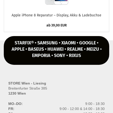
Apple iPho­ne 8 Re­pa­ra­tur – Dis­play, Akku & La­de­buch­se
ab 39,00 EUR
STARFIX® • SAMSUNG • XIAOMI • GOOGLE •
APPLE • BASEUS • HUAWEI • REALME • MEIZU •
EMPORIA • SONY • RIXUS
STORE Wien - Liesing
Breitenfurter Straße 385
1230 Wien
MO–DO:
9:00 - 18:30
FR:
9:00 - 12:00 & 14:00 - 18:30