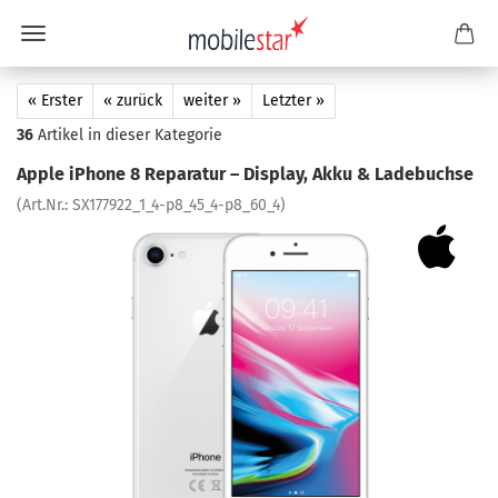
« Erster
« zurück
weiter »
Letzter »
36
Artikel in dieser Kategorie
Apple iPho­ne 8 Re­pa­ra­tur – Dis­play, Akku & La­de­buch­se
(Art.Nr.:
SX177922_1_4-​p8_45_4-p8_60_4
)