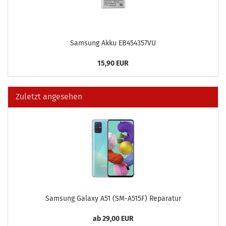
Sam­sung Akku EB454357VU
15,90 EUR
Zuletzt angesehen
Sam­sung Ga­la­xy A51 (SM-​A515F) Re­pa­ra­tur
ab 29,00 EUR