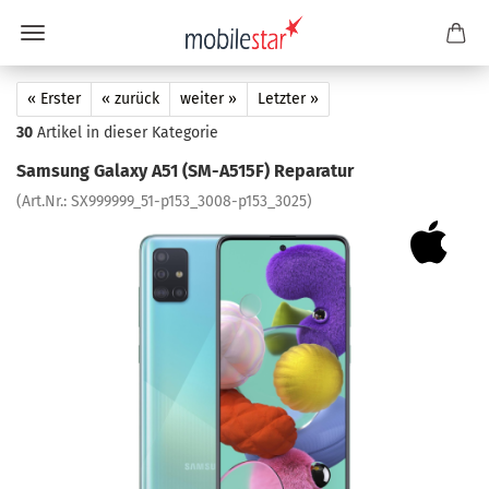
« Erster
« zurück
weiter »
Letzter »
30
Artikel in dieser Kategorie
Sam­sung Ga­la­xy A51 (SM-​A515F) Re­pa­ra­tur
(Art.Nr.:
SX999999_51-​p153_3008-p153_3025
)